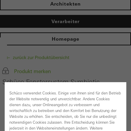
Architekten
Verarbeiter
Homepage
zurück zur Produktübersicht
Produkt merken
Schüco Fenstersystem Symbiotic
Schüco verwendet Cookies. Einige von ihnen sind für den Betrieb
der Website notwendig und unverzichtbar. Andere Cookies
dienen dazu, unser Onlineangebot zu verbessern und
wirtschaftlich zu betreiben und den Komfort bei Benutzung der
Website zu erhöhen. Sie entscheiden, ob Sie nur die unbedingt
notwendigen Cookies zulassen. Ihre Entscheidung können Sie
jederzeit in den Websiteneinstellungen ändern. Weitere