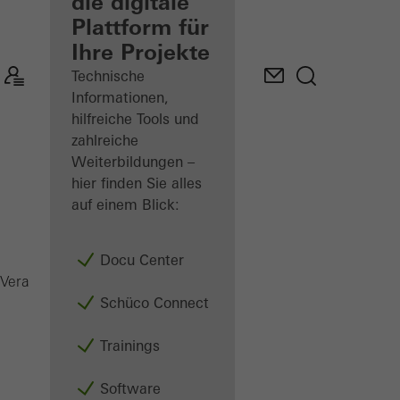
Verarbeiter
die digitale
Plattform für
Mein
Ihre Projekte
Arbeitsplatz
kennenlernen
Technische
Informationen,
hilfreiche Tools und
zahlreiche
Weiterbildungen –
hier finden Sie alles
auf einem Blick:
Docu Center
Symbiotic
Verarbeiter
Produkte
Fenster
Schüco Connect
Trainings
Software