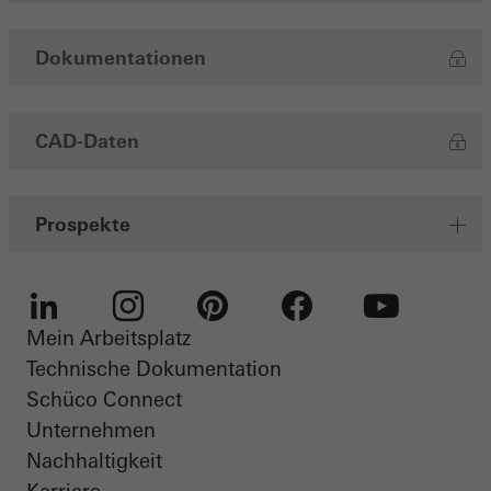
Dokumentationen
CAD-Daten
Prospekte
Mein Arbeitsplatz
LinkedIn
Instagram
Pinterest
Facebook
Youtube
Technische Dokumentation
Schüco Connect
Unternehmen
Nachhaltigkeit