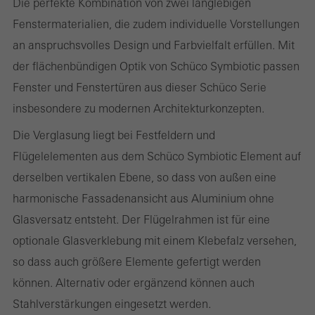
Die perfekte Kombination von zwei langlebigen
werden. Ohne diese Cookies können bestimmte Teile der
Fenstermaterialien, die zudem individuelle Vorstellungen
Webseiten oder gewünschte Dienste nicht zur Verfügung gestellt
an anspruchsvolles Design und Farbvielfalt erfüllen. Mit
werden.
der flächenbündigen Optik von Schüco Symbiotic passen
Fenster und Fenstertüren aus dieser Schüco Serie
insbesondere zu modernen Architekturkonzepten.
Statistik / Analyse Cookies
Die Verglasung liegt bei Festfeldern und
Diese Cookies werden zu statistischen Zwecken gesetzt, um die
Flügelelementen aus dem Schüco Symbiotic Element auf
Nutzung der Webseite zu analysieren und das Angebot,
derselben vertikalen Ebene, so dass von außen eine
beispielsweise durch Auswertung von durchgeführten
harmonische Fassadenansicht aus Aluminium ohne
Kampagnen, zu optimieren. Diese Cookies werden dazu
Glasversatz entsteht. Der Flügelrahmen ist für eine
verwendet, die Nutzerfreundlichkeit der Webseite und damit das
optionale Glasverklebung mit einem Klebefalz versehen,
Nutzererlebnis zu verbessern. Sie sammeln Informationen über
so dass auch größere Elemente gefertigt werden
die Nutzungsweise der Webseite, Anzahl der Besuche,
können. Alternativ oder ergänzend können auch
durchschnittliche Verweilzeit, aufgerufene Seiten.
Stahlverstärkungen eingesetzt werden.