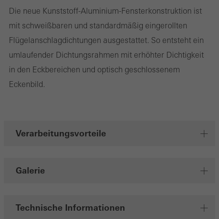
Die neue Kunststoff-Aluminium-Fensterkonstruktion ist
mit schweißbaren und standardmäßig eingerollten
Marketing / Drittanbieter Cookies
Flügelanschlagdichtungen ausgestattet. So entsteht ein
Marketing Cookies werden von Drittanbietern verwendet, um
umlaufender Dichtungsrahmen mit erhöhter Dichtigkeit
personalisierte und ansprechende Werbung für den einzelnen
in den Eckbereichen und optisch geschlossenem
Nutzer anzuzeigen. Sie tun dies, indem sie Besucher über
Eckenbild.
Webseiten hinweg verfolgen. Dabei werden auch Dienste von
Drittanbietern eingebunden, die ihren Service eigenverantwortlich
erbringen.
Verarbeitungsvorteile
Speichern
Galerie
Technische Informationen