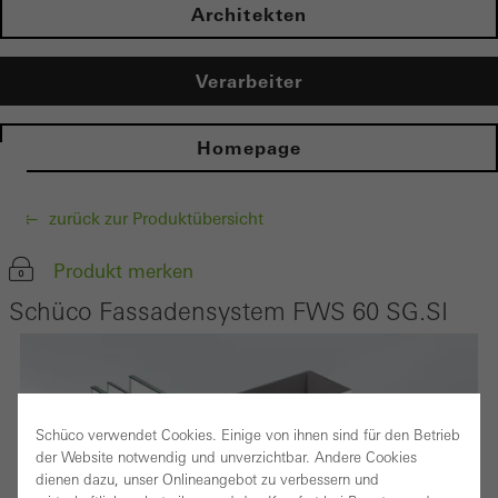
Architekten
Verarbeiter
Homepage
zurück zur Produktübersicht
Produkt merken
Schüco Fassadensystem FWS 60 SG.SI
Schüco verwendet Cookies. Einige von ihnen sind für den Betrieb
der Website notwendig und unverzichtbar. Andere Cookies
dienen dazu, unser Onlineangebot zu verbessern und