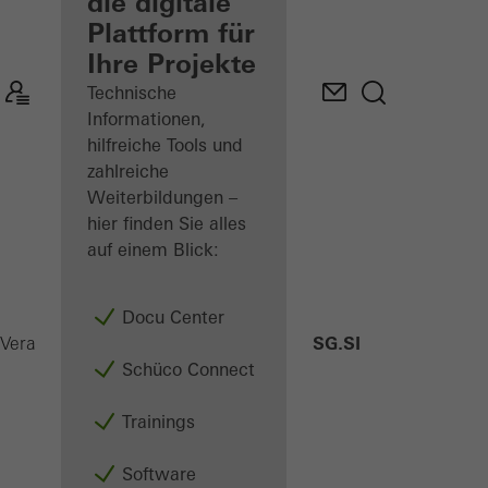
Verarbeiter
die digitale
Plattform für
Mein
Ihre Projekte
Arbeitsplatz
kennenlernen
Technische
Informationen,
hilfreiche Tools und
zahlreiche
Weiterbildungen –
hier finden Sie alles
auf einem Blick:
Docu Center
FWS 60 SG.SI
Verarbeiter
Produkte
Fassaden
Schüco Connect
Trainings
Software