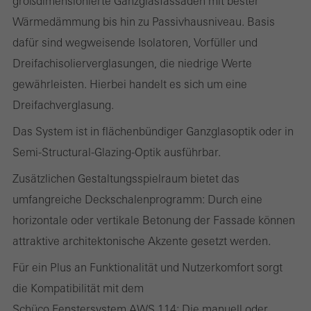
großdimensionierte Ganzglasfassaden mit bester
abschaltbar
Wärmedämmung bis hin zu Passivhausniveau. Basis
Technisch notwendige Cookies sind erforderlich, damit Schüco
dafür sind wegweisende Isolatoren, Vorfüller und
Webseiten einwandfrei funktionieren und können nicht deaktiviert
Dreifachisolierverglasungen, die niedrige Werte
werden. Ohne diese Cookies können bestimmte Teile der
gewährleisten. Hierbei handelt es sich um eine
Webseiten oder gewünschte Dienste nicht zur Verfügung gestellt
Dreifachverglasung.
werden.
Das System ist in flächenbündiger Ganzglasoptik oder in
Semi-Structural-Glazing-Optik ausführbar.
Zusätzlichen Gestaltungsspielraum bietet das
Statistik / Analyse Cookies
Diese Cookies werden zu statistischen Zwecken gesetzt, um die
umfangreiche Deckschalenprogramm: Durch eine
Nutzung der Webseite zu analysieren und das Angebot,
horizontale oder vertikale Betonung der Fassade können
beispielsweise durch Auswertung von durchgeführten
attraktive architektonische Akzente gesetzt werden.
Kampagnen, zu optimieren. Diese Cookies werden dazu
Für ein Plus an Funktionalität und Nutzerkomfort sorgt
verwendet, die Nutzerfreundlichkeit der Webseite und damit das
die Kompatibilität mit dem
Nutzererlebnis zu verbessern. Sie sammeln Informationen über
Schüco Fenstersystem AWS 114: Die manuell oder