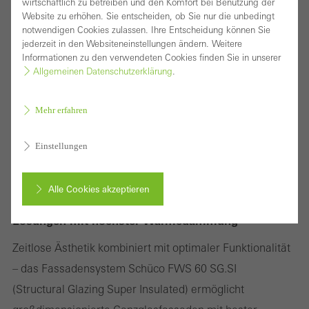
wirtschaftlich zu betreiben und den Komfort bei Benutzung der
Website zu erhöhen. Sie entscheiden, ob Sie nur die unbedingt
notwendigen Cookies zulassen. Ihre Entscheidung können Sie
jederzeit in den Websiteneinstellungen ändern. Weitere
Informationen zu den verwendeten Cookies finden Sie in unserer
Allgemeinen Datenschutzerklärung
.
Mehr erfahren
Einstellungen
Alle Cookies akzeptieren
Filigrane Ganzglasfassade für variantenreiche
Lösungen mit höchster Wärmedämmung
Abbrechen
Zeitlose Ästhetik kombiniert mit optimaler Funktionalität
– das Fassadensystem Schüco FWS 60 SG.SI
(Structural Glazing Super Insulated) ermöglicht
Benötigte Cookies (essenziell, funktional, unverzichtbar), nicht