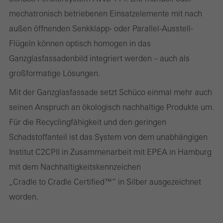
die Nutzungsweise der Webseite, Anzahl der Besuche,
mechatronisch betriebenen Einsatzelemente mit nach
durchschnittliche Verweilzeit, aufgerufene Seiten.
außen öffnenden Senkklapp- oder Parallel-Ausstell-
Flügeln können optisch homogen in das
Ganzglasfassadenbild integriert werden – auch als
Marketing / Drittanbieter Cookies
großformatige Lösungen.
Marketing Cookies werden von Drittanbietern verwendet, um
Mit der Ganzglasfassade setzt Schüco einmal mehr auch
personalisierte und ansprechende Werbung für den einzelnen
seinen Anspruch an ökologisch nachhaltige Produkte um.
Nutzer anzuzeigen. Sie tun dies, indem sie Besucher über
Für die Recyclingfähigkeit und den geringen
Webseiten hinweg verfolgen. Dabei werden auch Dienste von
Schadstoffanteil ist das System von dem unabhängigen
Drittanbietern eingebunden, die ihren Service eigenverantwortlich
Institut C2CPII in Zusammenarbeit mit EPEA in Hamburg
erbringen.
mit dem Nachhaltigkeitskennzeichen
„Cradle to Cradle Certified™“ in Silber ausgezeichnet
Speichern
worden.