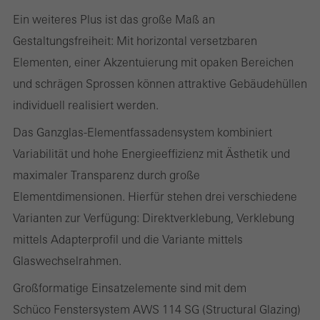
Ein weiteres Plus ist das große Maß an
verwendet, die Nutzerfreundlichkeit der Webseite und damit das
Gestaltungsfreiheit: Mit horizontal versetzbaren
Nutzererlebnis zu verbessern. Sie sammeln Informationen über
Elementen, einer Akzentuierung mit opaken Bereichen
die Nutzungsweise der Webseite, Anzahl der Besuche,
und schrägen Sprossen können attraktive Gebäudehüllen
durchschnittliche Verweilzeit, aufgerufene Seiten.
individuell realisiert werden.
Das Ganzglas-Elementfassadensystem kombiniert
Variabilität und hohe Energieeffizienz mit Ästhetik und
Marketing / Drittanbieter Cookies
Marketing Cookies werden von Drittanbietern verwendet, um
maximaler Transparenz durch große
personalisierte und ansprechende Werbung für den einzelnen
Elementdimensionen. Hierfür stehen drei verschiedene
Nutzer anzuzeigen. Sie tun dies, indem sie Besucher über
Varianten zur Verfügung: Direktverklebung, Verklebung
Webseiten hinweg verfolgen. Dabei werden auch Dienste von
mittels Adapterprofil und die Variante mittels
Drittanbietern eingebunden, die ihren Service eigenverantwortlich
Glaswechselrahmen.
erbringen.
Großformatige Einsatzelemente sind mit dem
Schüco Fenstersystem AWS 114 SG (Structural Glazing)