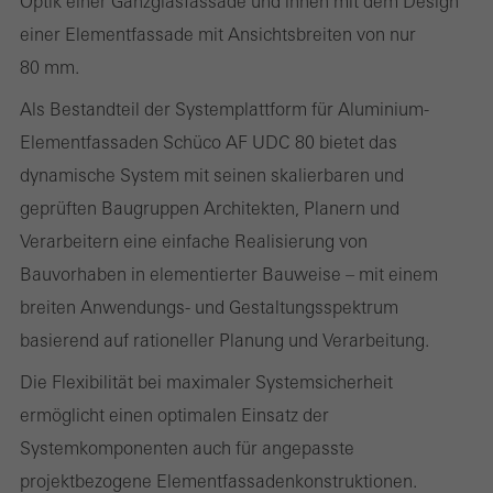
Optik einer Ganzglasfassade und innen mit dem Design
einer Elementfassade mit Ansichtsbreiten von nur
80 mm.
Benötigte Cookies (essenziell, funktional, unverzichtbar), nicht
abschaltbar
Als Bestandteil der Systemplattform für Aluminium-
Technisch notwendige Cookies sind erforderlich, damit Schüco
Elementfassaden Schüco AF UDC 80 bietet das
Webseiten einwandfrei funktionieren und können nicht deaktiviert
dynamische System mit seinen skalierbaren und
werden. Ohne diese Cookies können bestimmte Teile der
geprüften Baugruppen Architekten, Planern und
Webseiten oder gewünschte Dienste nicht zur Verfügung gestellt
Verarbeitern eine einfache Realisierung von
werden.
Bauvorhaben in elementierter Bauweise – mit einem
breiten Anwendungs- und Gestaltungsspektrum
basierend auf rationeller Planung und Verarbeitung.
Statistik / Analyse Cookies
Die Flexibilität bei maximaler Systemsicherheit
Diese Cookies werden zu statistischen Zwecken gesetzt, um die
ermöglicht einen optimalen Einsatz der
Nutzung der Webseite zu analysieren und das Angebot,
Systemkomponenten auch für angepasste
beispielsweise durch Auswertung von durchgeführten
projektbezogene Elementfassadenkonstruktionen.
Kampagnen, zu optimieren. Diese Cookies werden dazu