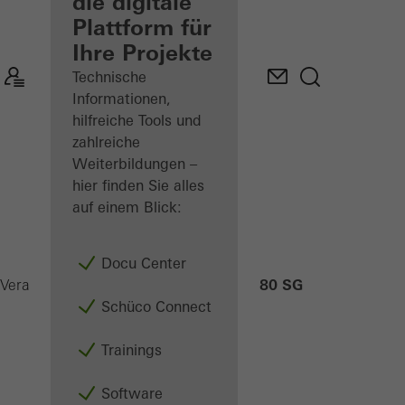
Verarbeiter
die digitale
Plattform für
Mein
Ihre Projekte
Arbeitsplatz
kennenlernen
Technische
Informationen,
hilfreiche Tools und
zahlreiche
Weiterbildungen –
hier finden Sie alles
auf einem Blick:
Docu Center
AF UDC 80 SG
Verarbeiter
Produkte
Fassaden
Schüco Connect
Trainings
Software