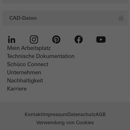
CAD-Daten
Mein Arbeitsplatz
LinkedIn
Instagram
Pinterest
Facebook
Youtube
Technische Dokumentation
Schüco Connect
Unternehmen
Nachhaltigkeit
Karriere
Kontakt
Impressum
Datenschutz
AGB
Verwendung von Cookies