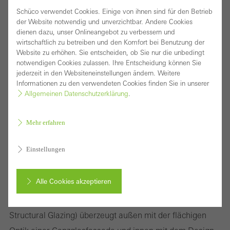
Schüco verwendet Cookies. Einige von ihnen sind für den Betrieb
der Website notwendig und unverzichtbar. Andere Cookies
dienen dazu, unser Onlineangebot zu verbessern und
wirtschaftlich zu betreiben und den Komfort bei Benutzung der
Website zu erhöhen. Sie entscheiden, ob Sie nur die unbedingt
notwendigen Cookies zulassen. Ihre Entscheidung können Sie
jederzeit in den Websiteneinstellungen ändern. Weitere
Informationen zu den verwendeten Cookies finden Sie in unserer
Allgemeinen Datenschutzerklärung
.
Mehr erfahren
Dynamische Elementfassade mit Ganzglasoptik
Einstellungen
und hoher Gestaltungsfreiheit
Alle Cookies akzeptieren
Das Schüco Fassadensystem AF UDC 80 SG
(Aluminium Façade Unitized Dynamic Construction
Abbrechen
Structural Glazing) überzeugt außen mit der flächigen