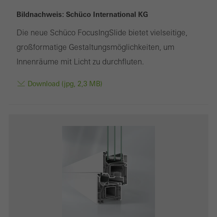
Bildnachweis: Schüco International KG
Die neue Schüco FocusIngSlide bietet vielseitige,
Benötigte Cookies (essenziell, funktional, unverzichtbar), nicht
großformatige Gestaltungsmöglichkeiten, um
abschaltbar
Innenräume mit Licht zu durchfluten.
Technisch notwendige Cookies sind erforderlich, damit Schüco
Webseiten einwandfrei funktionieren und können nicht deaktiviert
Download (jpg, 2,3 MB)
werden. Ohne diese Cookies können bestimmte Teile der
Webseiten oder gewünschte Dienste nicht zur Verfügung gestellt
werden.
Statistik / Analyse Cookies
Diese Cookies werden zu statistischen Zwecken gesetzt, um die
Nutzung der Webseite zu analysieren und das Angebot,
beispielsweise durch Auswertung von durchgeführten