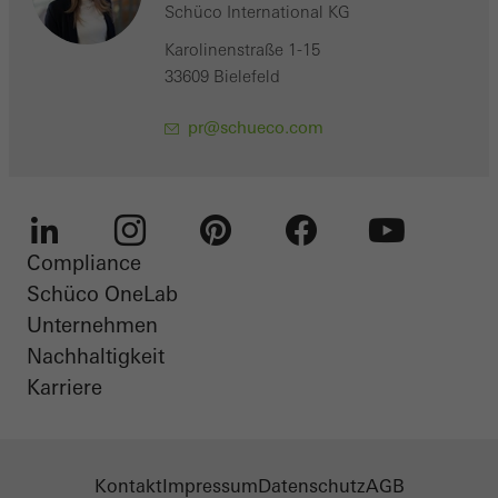
Schüco International KG
Karolinenstraße 1-15
33609 Bielefeld
pr@schueco.com
Compliance
LinkedIn
Instagram
Pinterest
Facebook
Youtube
Schüco OneLab
Unternehmen
Nachhaltigkeit
Karriere
Kontakt
Impressum
Datenschutz
AGB