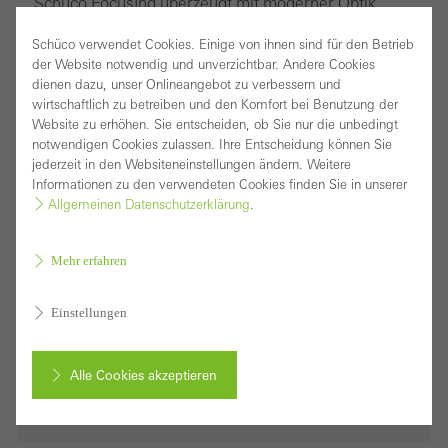
Schüco FocusIng überzeugt mit moderner Optik,
einem hohen Rezyklatanteil und sehr guten
Schüco verwendet Cookies. Einige von ihnen sind für den Betrieb
Wärmedämmwerten – ab sofort auch mit
der Website notwendig und unverzichtbar. Andere Cookies
dienen dazu, unser Onlineangebot zu verbessern und
Mitteldichtung.
wirtschaftlich zu betreiben und den Komfort bei Benutzung der
Website zu erhöhen. Sie entscheiden, ob Sie nur die unbedingt
Download (jpg, 2,2 MB)
notwendigen Cookies zulassen. Ihre Entscheidung können Sie
jederzeit in den Websiteneinstellungen ändern. Weitere
Informationen zu den verwendeten Cookies finden Sie in unserer
Allgemeinen Datenschutzerklärung
.
Mehr erfahren
Einstellungen
Alle Cookies akzeptieren
Abbrechen