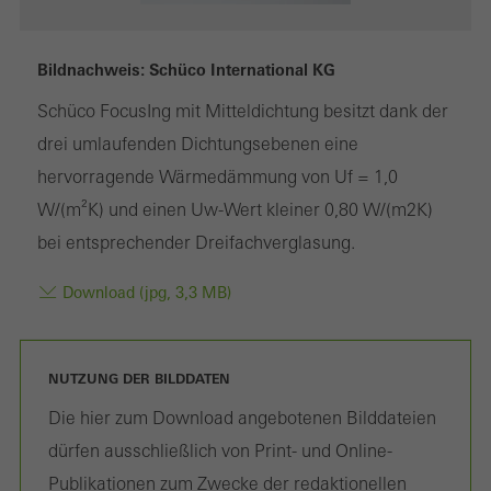
Kampagnen, zu optimieren. Diese Cookies werden dazu
verwendet, die Nutzerfreundlichkeit der Webseite und damit das
Bildnachweis: Schüco International KG
Nutzererlebnis zu verbessern. Sie sammeln Informationen über
Schüco FocusIng mit Mitteldichtung besitzt dank der
die Nutzungsweise der Webseite, Anzahl der Besuche,
drei umlaufenden Dichtungsebenen eine
durchschnittliche Verweilzeit, aufgerufene Seiten.
hervorragende Wärmedämmung von Uf = 1,0
W/(m²K) und einen Uw-Wert kleiner 0,80 W/(m2K)
bei entsprechender Dreifachverglasung.
Marketing / Drittanbieter Cookies
Marketing Cookies werden von Drittanbietern verwendet, um
Download (jpg, 3,3 MB)
personalisierte und ansprechende Werbung für den einzelnen
Nutzer anzuzeigen. Sie tun dies, indem sie Besucher über
NUTZUNG DER BILDDATEN
Webseiten hinweg verfolgen. Dabei werden auch Dienste von
Drittanbietern eingebunden, die ihren Service eigenverantwortlich
Die hier zum Download angebotenen Bilddateien
erbringen.
dürfen ausschließlich von Print- und Online-
Publikationen zum Zwecke der redaktionellen