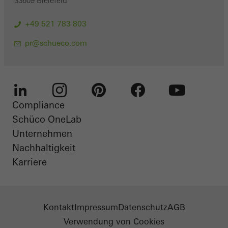
33609 Bielefeld
+49 521 783 803
pr@schueco.com
Compliance
LinkedIn
Instagram
Pinterest
Facebook
Youtube
Schüco OneLab
Unternehmen
Nachhaltigkeit
Karriere
Kontakt
Impressum
Datenschutz
AGB
Verwendung von Cookies