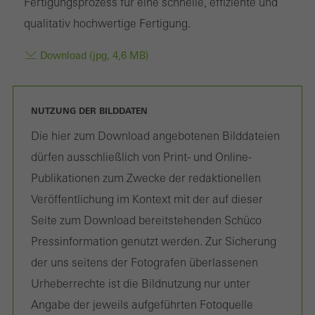
Fertigungsprozess für eine schnelle, effiziente und
werden.
qualitativ hochwertige Fertigung.
Download (jpg, 4,6 MB)
Statistik / Analyse Cookies
Diese Cookies werden zu statistischen Zwecken gesetzt, um die
NUTZUNG DER BILDDATEN
Nutzung der Webseite zu analysieren und das Angebot,
Die hier zum Download angebotenen Bilddateien
beispielsweise durch Auswertung von durchgeführten
dürfen ausschließlich von Print- und Online-
Kampagnen, zu optimieren. Diese Cookies werden dazu
Publikationen zum Zwecke der redaktionellen
verwendet, die Nutzerfreundlichkeit der Webseite und damit das
Veröffentlichung im Kontext mit der auf dieser
Nutzererlebnis zu verbessern. Sie sammeln Informationen über
Seite zum Download bereitstehenden Schüco
die Nutzungsweise der Webseite, Anzahl der Besuche,
Pressinformation genutzt werden. Zur Sicherung
durchschnittliche Verweilzeit, aufgerufene Seiten.
der uns seitens der Fotografen überlassenen
Urheberrechte ist die Bildnutzung nur unter
Angabe der jeweils aufgeführten Fotoquelle
Marketing / Drittanbieter Cookies