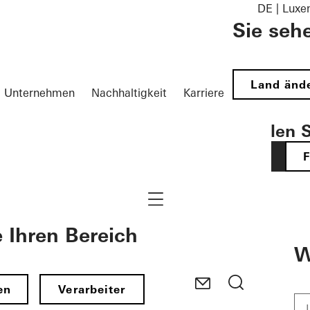
DE | Lux
Sie seh
Land änd
Unternehmen
Nachhaltigkeit
Karriere
Wählen S
DE
Navigation öffnen
e Ihren Bereich
W
en
Verarbeiter