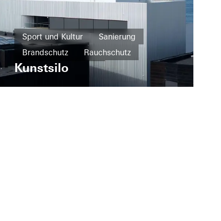
Sport und Kultur
Sanierung
Brandschutz
Rauchschutz
Kunstsilo
Design und Ästhetik
Bekannte Gebäude
Fenster
Fassaden
Schiebetüren
Norwegen