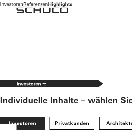
To the main content
Investoren
Referenzen
Highlights
Investoren
Individuelle Inhalte – wählen Si
Investoren
Privatkunden
Architekt