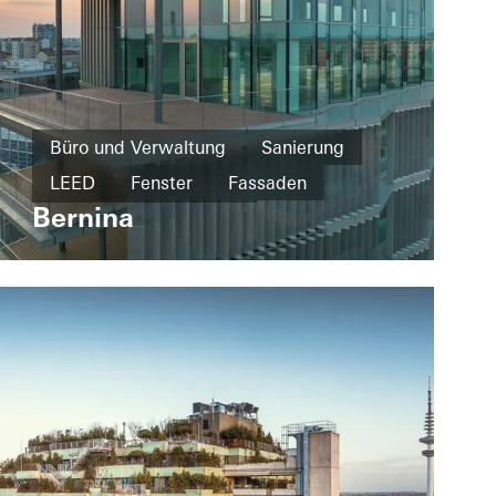
Büro und Verwaltung
Sanierung
LEED
Fenster
Fassaden
Bernina
Türen
Italien