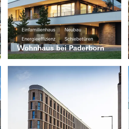
Einfamilienhaus
Neubau
Energieeffizienz
Schiebetüren
Wohnhaus bei Paderborn
Türen
Fenster
Deutschland