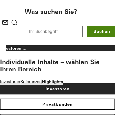
To the main content
Was suchen Sie?
Suchen
Investoren
Individuelle Inhalte – wählen Sie
Ihren Bereich
Investoren
Referenzen
Highlights
Investoren
Privatkunden