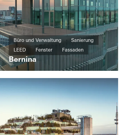
Büro und Verwaltung
Sanierung
LEED
Fenster
Fassaden
Bernina
Türen
Italien