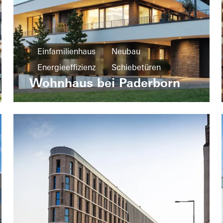
Einfamilienhaus
Neubau
Energieeffizienz
Schiebetüren
Wohnhaus bei Paderborn
Türen
Fenster
Deutschland