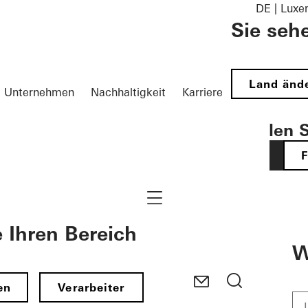
DE | Lux
Sie seh
Land änd
Unternehmen
Nachhaltigkeit
Karriere
Wählen S
DE
Navigation öffnen
e Ihren Bereich
W
en
Verarbeiter