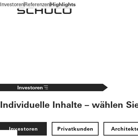
To the main content
Investoren
Referenzen
Highlights
Investoren
Individuelle Inhalte – wählen Si
Investoren
Privatkunden
Architekt