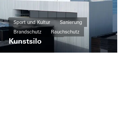
Sport und Kultur
Sanierung
Brandschutz
Rauchschutz
Kunstsilo
Design und Ästhetik
Bekannte Gebäude
Fenster
Fassaden
Schiebetüren
Norwegen