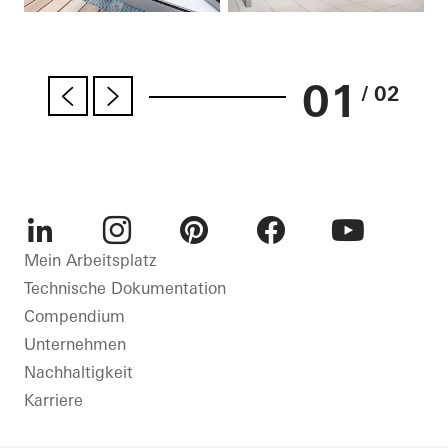
01
/ 02
LinkedIn
Instagram
Pinterest
Facebook
Youtube
Mein Arbeitsplatz
Technische Dokumentation
Compendium
Unternehmen
Nachhaltigkeit
Karriere