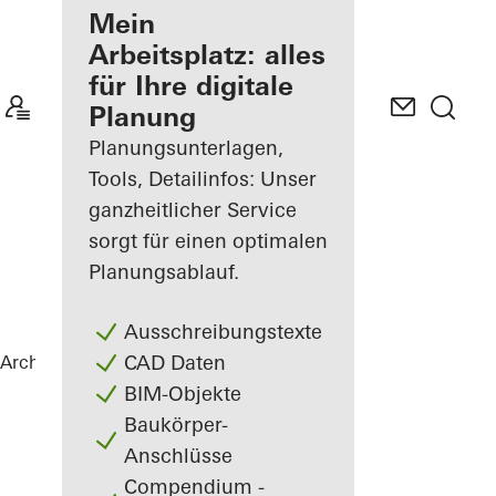
Ihre Vorteile als
Mein
angemeldeter
Arbeitsplatz: alles
Architekt
für Ihre digitale
Planung
Mein
Arbeitsplatz
Planungsunterlagen,
kennenlernen
Tools, Detailinfos: Unser
ganzheitlicher Service
sorgt für einen optimalen
Planungsablauf.
Ausschreibungstexte
CAD Daten
Architekten
Referenzen
Wohnhaus
BIM-Objekte
Baukörper-
Anschlüsse
Compendium -