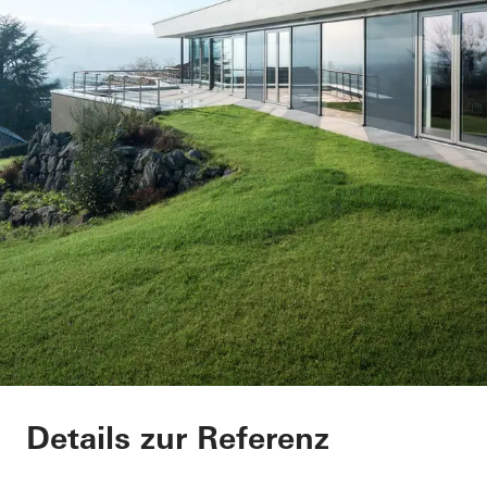
Private Home
Details zur Referenz