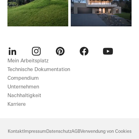
LinkedIn
Instagram
Pinterest
Facebook
Youtube
Mein Arbeitsplatz
Technische Dokumentation
Compendium
Unternehmen
Nachhaltigkeit
Karriere
Kontakt
Impressum
Datenschutz
AGB
Verwendung von Cookies