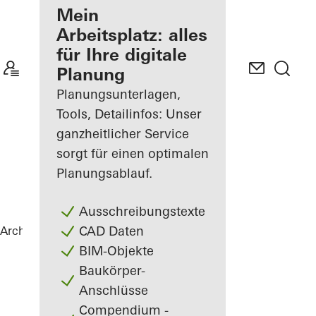
Ihre Vorteile als
Mein
angemeldeter
Arbeitsplatz: alles
Architekt
für Ihre digitale
Planung
Mein
Arbeitsplatz
Planungsunterlagen,
kennenlernen
Tools, Detailinfos: Unser
ganzheitlicher Service
sorgt für einen optimalen
Planungsablauf.
Ausschreibungstexte
CAD Daten
Architekten
Referenzen
Private Home
BIM-Objekte
Baukörper-
Anschlüsse
Compendium -