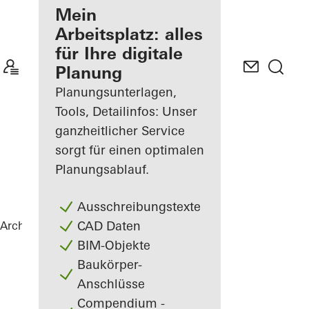
Ihre Vorteile als
Mein
angemeldeter
Arbeitsplatz: alles
Architekt
für Ihre digitale
Planung
Mein
Arbeitsplatz
Planungsunterlagen,
kennenlernen
Tools, Detailinfos: Unser
ganzheitlicher Service
sorgt für einen optimalen
Planungsablauf.
Ausschreibungstexte
CAD Daten
Architekten
Referenzen
Statoil ASA
BIM-Objekte
Baukörper-
Anschlüsse
Compendium -