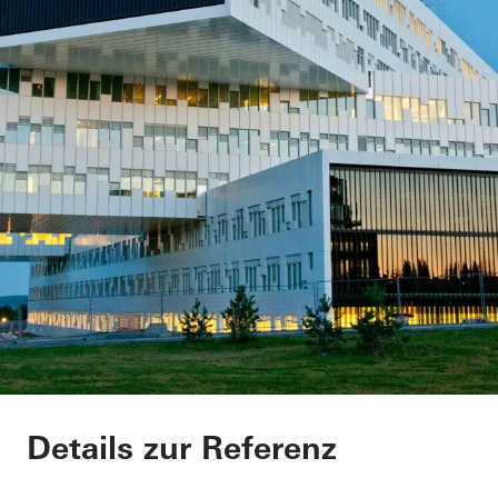
Statoil ASA
Details zur Referenz