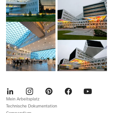
LinkedIn
Instagram
Pinterest
Facebook
Youtube
Mein Arbeitsplatz
Technische Dokumentation