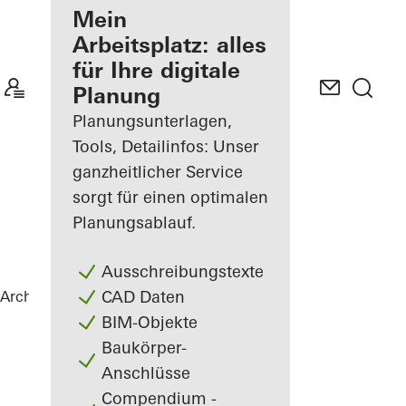
Ihre Vorteile als
Mein
angemeldeter
Arbeitsplatz: alles
Architekt
für Ihre digitale
Planung
Mein
Arbeitsplatz
Planungsunterlagen,
kennenlernen
Tools, Detailinfos: Unser
ganzheitlicher Service
sorgt für einen optimalen
Planungsablauf.
Ausschreibungstexte
CAD Daten
Architekten
Referenzen
Netgo
BIM-Objekte
Baukörper-
Anschlüsse
Compendium -