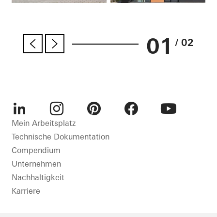
01
/ 02
LinkedIn
Instagram
Pinterest
Facebook
Youtube
Mein Arbeitsplatz
Technische Dokumentation
Compendium
Unternehmen
Nachhaltigkeit
Karriere