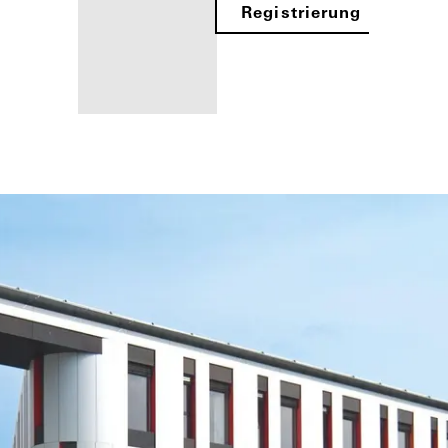
Registrierung
Ihre Vorteile als
angemeldeter
Architekt
Mein
Arbeitsplatz
kennenlernen