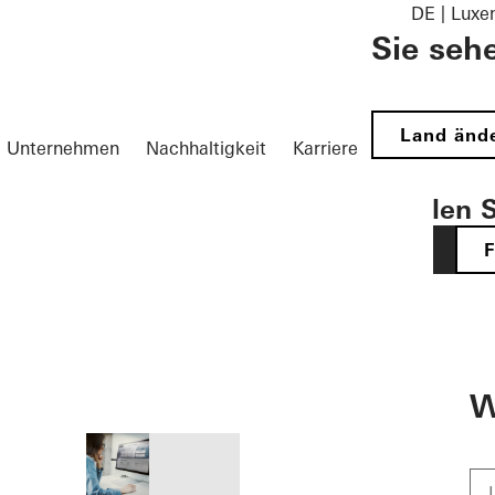
DE | Lux
Sie seh
Land änd
Unternehmen
Nachhaltigkeit
Karriere
Wählen S
DE
öffnen
W