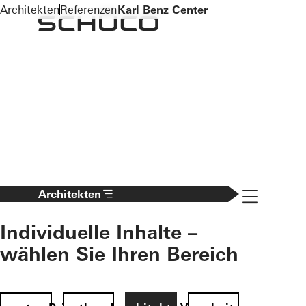
To the main content
Architekten
Referenzen
Karl Benz Center
Navigation 
Architekten
Individuelle Inhalte –
wählen Sie Ihren Bereich