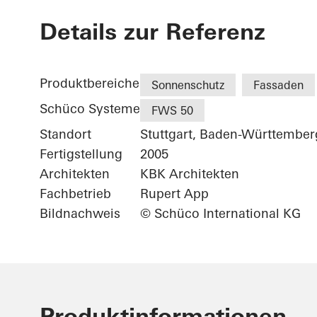
Karl Benz Ce
Details zur Referenz
Produktbereiche
Sonnenschutz
Fassaden
Schüco Systeme
FWS 50
Standort
Stuttgart, Baden-Württember
Fertigstellung
2005
Architekten
KBK Architekten
Fachbetrieb
Rupert App
Bildnachweis
© Schüco International KG
Produktinformationen