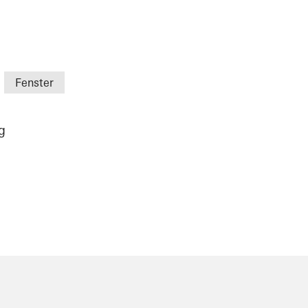
nter
Fenster
g