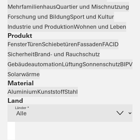
Mehrfamilienhaus
Quartier und Mischnutzung
Forschung und Bildung
Sport und Kultur
Industrie und Produktion
Wohnen und Leben
Produkt
Fenster
Türen
Schiebetüren
Fassaden
FACID
Sicherheit
Brand- und Rauchschutz
Gebäudeautomation
Lüftung
Sonnenschutz
BIPV
Solarwärme
Material
Aluminium
Kunststoff
Stahl
Land
Länder *