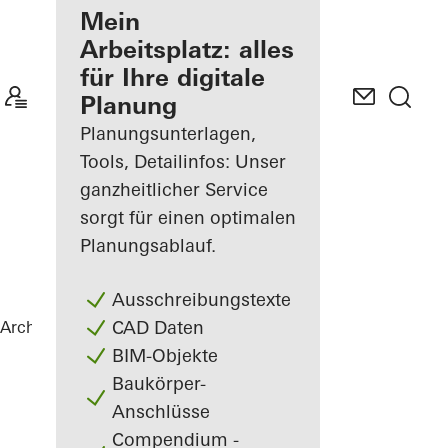
Ihre Vorteile als
Mein
angemeldeter
Arbeitsplatz: alles
Architekt
für Ihre digitale
Planung
Mein
Arbeitsplatz
Planungsunterlagen,
kennenlernen
Tools, Detailinfos: Unser
ganzheitlicher Service
sorgt für einen optimalen
Planungsablauf.
Ausschreibungstexte
CAD Daten
Architekten
Referenzen
Highlights
BIM-Objekte
Baukörper-
Anschlüsse
Compendium -