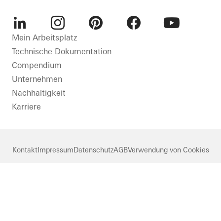
Rauchschutz
Fenster
Sicherheit
Türen
Gebäudeautomation
LinkedIn
Instagram
Pinterest
Facebook
Youtube
Mein Arbeitsplatz
Fassaden
Technische Dokumentation
Deutschland
Brand- und
Compendium
Rauchschutz
Unternehmen
Sicherheit
Nachhaltigkeit
BIPV
Karriere
Deutschland
Kontakt
Impressum
Datenschutz
AGB
Verwendung von Cookies