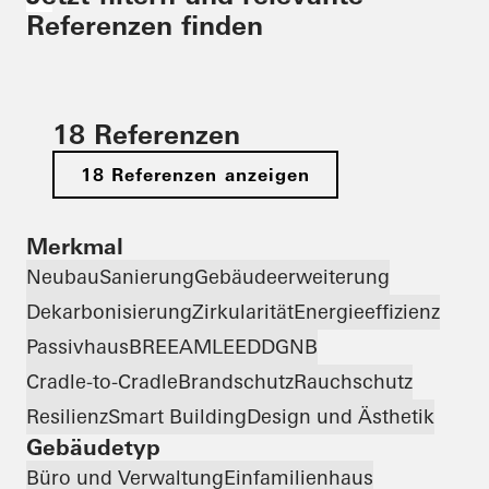
Referenzen finden
18 Referenzen
18 Referenzen anzeigen
Merkmal
Neubau
Sanierung
Gebäudeerweiterung
Dekarbonisierung
Zirkularität
Energieeffizienz
Passivhaus
BREEAM
LEED
DGNB
Cradle-to-Cradle
Brandschutz
Rauchschutz
Resilienz
Smart Building
Design und Ästhetik
Gebäudetyp
Büro und Verwaltung
Einfamilienhaus