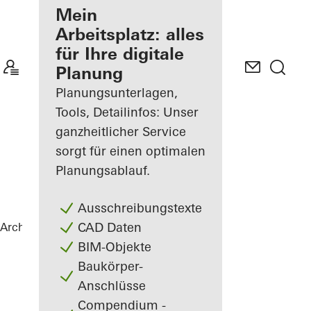
Ihre Vorteile als
Mein
angemeldeter
Arbeitsplatz: alles
Architekt
für Ihre digitale
Planung
Mein
Arbeitsplatz
Planungsunterlagen,
kennenlernen
Tools, Detailinfos: Unser
ganzheitlicher Service
sorgt für einen optimalen
Planungsablauf.
Ausschreibungstexte
CAD Daten
Architekten
Referenzen
Haus Baierl
BIM-Objekte
Baukörper-
Anschlüsse
Compendium -