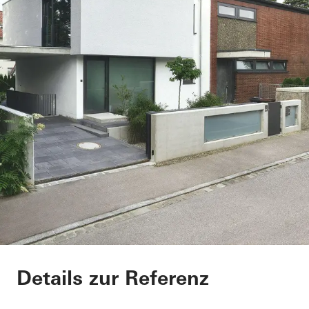
Haus Baierl
Details zur Referenz