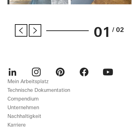
01
/ 02
LinkedIn
Instagram
Pinterest
Facebook
Youtube
Mein Arbeitsplatz
Technische Dokumentation
Compendium
Unternehmen
Nachhaltigkeit
Karriere