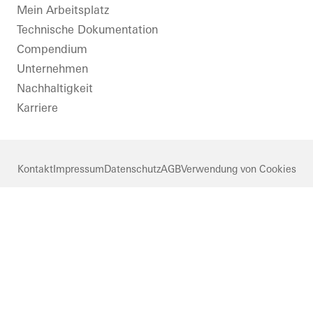
LinkedIn
Instagram
Pinterest
Facebook
Youtube
Mein Arbeitsplatz
Technische Dokumentation
Compendium
Unternehmen
Nachhaltigkeit
Karriere
Kontakt
Impressum
Datenschutz
AGB
Verwendung von Cookies