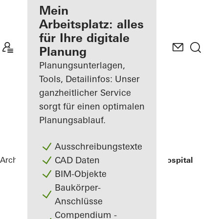
Ihre Vorteile als
Mein
angemeldeter
Arbeitsplatz: alles
Architekt
für Ihre digitale
Planung
Mein
Arbeitsplatz
Planungsunterlagen,
kennenlernen
Tools, Detailinfos: Unser
ganzheitlicher Service
sorgt für einen optimalen
Planungsablauf.
Ausschreibungstexte
CAD Daten
Architekten
Referenzen
Children’s Surgical Hospital
BIM-Objekte
Baukörper-
Anschlüsse
Compendium -