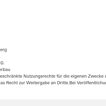
VE" - Kunden- u
entrums
erg
KG
terbau
eschränkte Nutzungsrechte für die eigenen Zwecke 
as Recht zur Weitergabe an Dritte.Bei Veröffentlichu