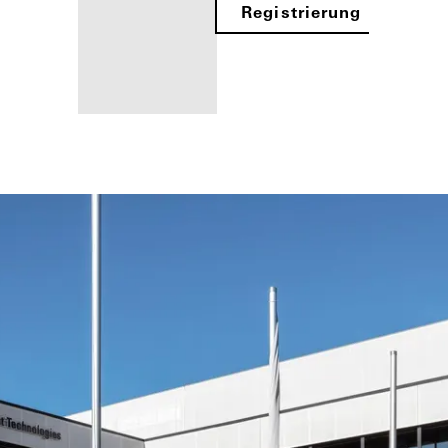
Registrierung
Ihre Vorteile als
angemeldeter
Architekt
Mein
Arbeitsplatz
kennenlernen