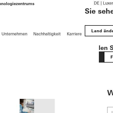
DE | Lux
chnologiezentrums
Sie seh
Land änd
Unternehmen
Nachhaltigkeit
Karriere
Wählen S
DE
öffnen
W