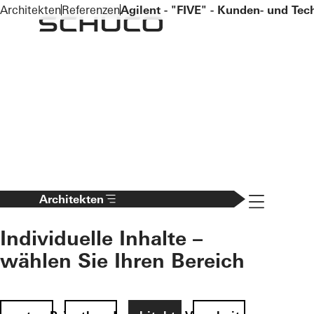
To the main content
Architekten
Referenzen
Agilent - "FIVE" - Kunden- und Te
Navigation 
Architekten
Individuelle Inhalte –
wählen Sie Ihren Bereich