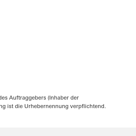
nd
des Auftraggebers (Inhaber der
ng ist die Urhebernennung verpflichtend.