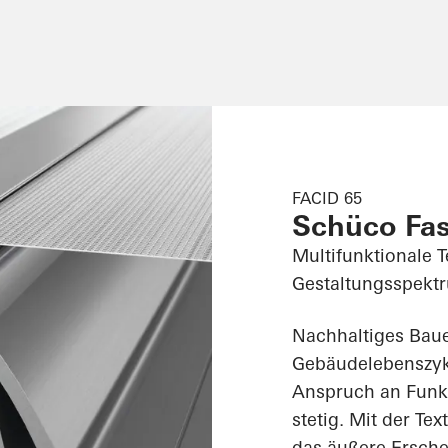
FACID 65
Schüco Fa
Multifunktionale T
Gestaltungsspekt
Nachhaltiges Bau
Gebäudelebenszykl
Anspruch an Funkti
stetig. Mit der Te
das äußere Ersch