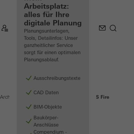
angemeldeter
Arbeitsplatz:
Architekt
alles für Ihre
digitale Planung
Mein
Arbeitsplatz
Planungsunterlagen,
kennenlernen
Tools, Detailinfos: Unser
ganzheitlicher Service
sorgt für einen optimalen
Planungsablauf.
Ausschreibungstexte
CAD Daten
VISS Fire
Architekten
Produkte
Sicherheitssysteme
BIM-Objekte
Baukörper-
Anschlüsse
Compendium -