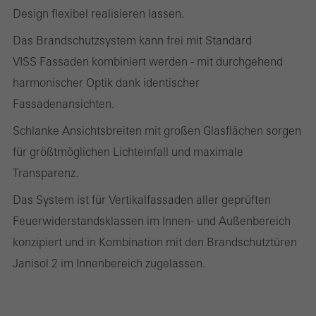
Design flexibel realisieren lassen.
Das Brandschutzsystem kann frei mit Standard
Statistik / Analyse Cookies
Diese Cookies werden zu statistischen Zwecken gesetzt, um die
VISS Fassaden kombiniert werden - mit durchgehend
Nutzung der Webseite zu analysieren und das Angebot,
harmonischer Optik dank identischer
beispielsweise durch Auswertung von durchgeführten
Fassadenansichten.
Kampagnen, zu optimieren. Diese Cookies werden dazu
Schlanke Ansichtsbreiten mit großen Glasflächen sorgen
verwendet, die Nutzerfreundlichkeit der Webseite und damit das
für größtmöglichen Lichteinfall und maximale
Nutzererlebnis zu verbessern. Sie sammeln Informationen über
Transparenz.
die Nutzungsweise der Webseite, Anzahl der Besuche,
Das System ist für Vertikalfassaden aller geprüften
durchschnittliche Verweilzeit, aufgerufene Seiten.
Feuerwiderstandsklassen im Innen- und Außenbereich
konzipiert und in Kombination mit den Brandschutztüren
Janisol 2 im Innenbereich zugelassen.
Marketing / Drittanbieter Cookies
Marketing Cookies werden von Drittanbietern verwendet, um
personalisierte und ansprechende Werbung für den einzelnen