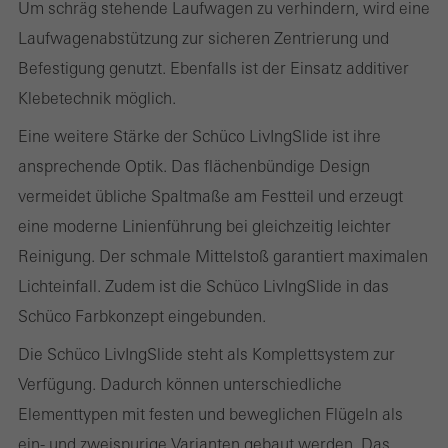
Um schräg stehende Laufwagen zu verhindern, wird eine
die Nutzungsweise der Webseite, Anzahl der Besuche,
Laufwagenabstützung zur sicheren Zentrierung und
durchschnittliche Verweilzeit, aufgerufene Seiten.
Befestigung genutzt. Ebenfalls ist der Einsatz additiver
Klebetechnik möglich.
Eine weitere Stärke der Schüco LivIngSlide ist ihre
Marketing / Drittanbieter Cookies
ansprechende Optik. Das flächenbündige Design
Marketing Cookies werden von Drittanbietern verwendet, um
vermeidet übliche Spaltmaße am Festteil und erzeugt
personalisierte und ansprechende Werbung für den einzelnen
eine moderne Linienführung bei gleichzeitig leichter
Nutzer anzuzeigen. Sie tun dies, indem sie Besucher über
Reinigung. Der schmale Mittelstoß garantiert maximalen
Webseiten hinweg verfolgen. Dabei werden auch Dienste von
Lichteinfall. Zudem ist die Schüco LivIngSlide in das
Drittanbietern eingebunden, die ihren Service eigenverantwortlich
Schüco Farbkonzept eingebunden.
erbringen.
Die Schüco LivIngSlide steht als Komplettsystem zur
Verfügung. Dadurch können unterschiedliche
Speichern
Elementtypen mit festen und beweglichen Flügeln als
ein- und zweispurige Varianten gebaut werden. Das