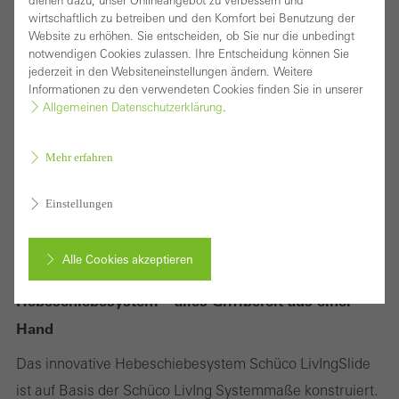
dienen dazu, unser Onlineangebot zu verbessern und
wirtschaftlich zu betreiben und den Komfort bei Benutzung der
Website zu erhöhen. Sie entscheiden, ob Sie nur die unbedingt
notwendigen Cookies zulassen. Ihre Entscheidung können Sie
jederzeit in den Websiteneinstellungen ändern. Weitere
Informationen zu den verwendeten Cookies finden Sie in unserer
Allgemeinen Datenschutzerklärung
.
Mehr erfahren
Einstellungen
Alle Cookies akzeptieren
Hochwärmegedämmtes Kunststoff-
Hebeschiebesystem – alles Griffbereit aus einer
Abbrechen
Hand
Das innovative Hebeschiebesystem Schüco LivIngSlide
ist auf Basis der Schüco LivIng Systemmaße konstruiert.