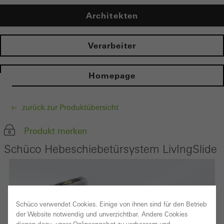
Architekten
Verarbeiter
Homepage
zurück zur Produktübersicht
Produkt merken
Schüco Hebeschiebetürsystem LivIngSlide
Schüco verwendet Cookies. Einige von ihnen sind für den Betrieb
der Website notwendig und unverzichtbar. Andere Cookies