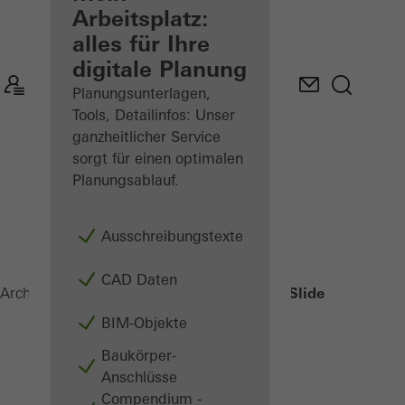
angemeldeter
Arbeitsplatz:
Architekt
alles für Ihre
digitale Planung
Mein
Arbeitsplatz
Planungsunterlagen,
kennenlernen
Tools, Detailinfos: Unser
ganzheitlicher Service
sorgt für einen optimalen
Planungsablauf.
Ausschreibungstexte
CAD Daten
LivIngSlide
Architekten
Produkte
Schiebesysteme
BIM-Objekte
Baukörper-
Anschlüsse
Compendium -