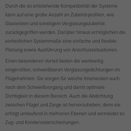
Benötigte Cookies (essenziell, funktional, unverzichtbar), nicht
Durch die so entstehende Kompatibilität der Systeme
abschaltbar
kann auf eine große Anzahl an Zubehörprofilen, wie
Technisch notwendige Cookies sind erforderlich, damit Schüco
Glasleisten und sonstigem Verglasungszubehör,
Webseiten einwandfrei funktionieren und können nicht deaktiviert
zurückgegriffen werden. Darüber hinaus ermöglichen die
werden. Ohne diese Cookies können bestimmte Teile der
einheitlichen Systemmaße eine einfache und flexible
Webseiten oder gewünschte Dienste nicht zur Verfügung gestellt
Planung sowie Ausführung von Anschlusssituationen.
werden.
Einen besonderen Vorteil bieten die werkseitig
eingerollten, schweißbaren Verglasungsdichtungen im
Flügelrahmen. Sie sorgen für weiche Innenecken auch
Statistik / Analyse Cookies
Diese Cookies werden zu statistischen Zwecken gesetzt, um die
nach dem Schweißvorgang und damit optimale
Nutzung der Webseite zu analysieren und das Angebot,
Dichtigkeit in diesem Bereich. Auch die Abdichtung
beispielsweise durch Auswertung von durchgeführten
zwischen Flügel und Zarge ist hervorzuheben, denn sie
Kampagnen, zu optimieren. Diese Cookies werden dazu
erfolgt umlaufend in mehreren Ebenen und vermeidet so
verwendet, die Nutzerfreundlichkeit der Webseite und damit das
Zug- und Kondensaterscheinungen.
Nutzererlebnis zu verbessern. Sie sammeln Informationen über