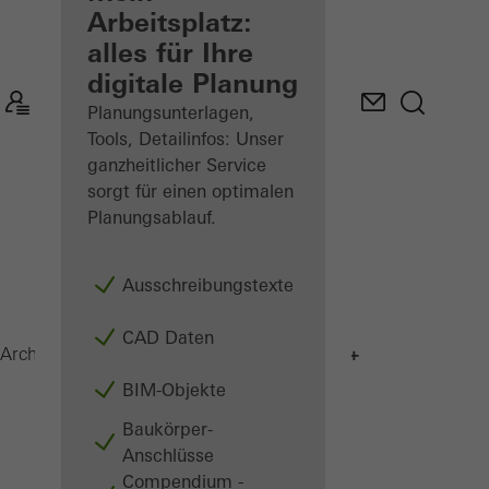
angemeldeter
Arbeitsplatz:
Architekt
alles für Ihre
digitale Planung
Mein
Arbeitsplatz
Planungsunterlagen,
kennenlernen
Tools, Detailinfos: Unser
ganzheitlicher Service
sorgt für einen optimalen
Planungsablauf.
Ausschreibungstexte
CAD Daten
AWS 75 BS.SI+
Architekten
Produkte
Fenster
BIM-Objekte
Baukörper-
Anschlüsse
Compendium -