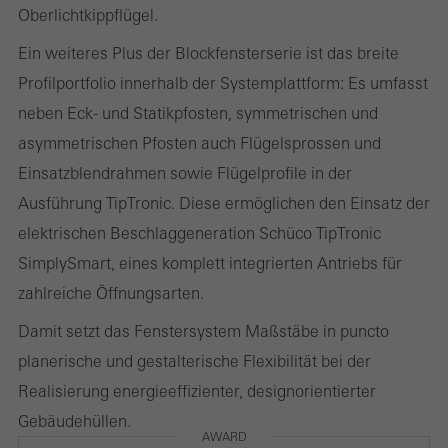
Kampagnen, zu optimieren. Diese Cookies werden dazu
Oberlichtkippflügel.
verwendet, die Nutzerfreundlichkeit der Webseite und damit das
Ein weiteres Plus der Blockfensterserie ist das breite
Nutzererlebnis zu verbessern. Sie sammeln Informationen über
Profilportfolio innerhalb der Systemplattform: Es umfasst
die Nutzungsweise der Webseite, Anzahl der Besuche,
neben Eck- und Statikpfosten, symmetrischen und
durchschnittliche Verweilzeit, aufgerufene Seiten.
asymmetrischen Pfosten auch Flügelsprossen und
Einsatzblendrahmen sowie Flügelprofile in der
Ausführung TipTronic. Diese ermöglichen den Einsatz der
Marketing / Drittanbieter Cookies
elektrischen Beschlaggeneration Schüco TipTronic
Marketing Cookies werden von Drittanbietern verwendet, um
SimplySmart, eines komplett integrierten Antriebs für
personalisierte und ansprechende Werbung für den einzelnen
zahlreiche Öffnungsarten.
Nutzer anzuzeigen. Sie tun dies, indem sie Besucher über
Damit setzt das Fenstersystem Maßstäbe in puncto
Webseiten hinweg verfolgen. Dabei werden auch Dienste von
planerische und gestalterische Flexibilität bei der
Drittanbietern eingebunden, die ihren Service eigenverantwortlich
Realisierung energieeffizienter, designorientierter
erbringen.
Gebäudehüllen.
AWARD