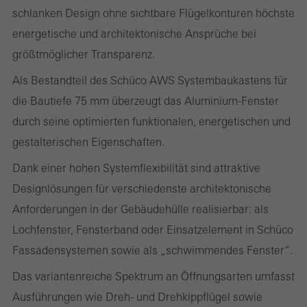
schlanken Design ohne sichtbare Flügelkonturen höchste
energetische und architektonische Ansprüche bei
größtmöglicher Transparenz.
Benötigte Cookies (essenziell, funktional, unverzichtbar), nicht
abschaltbar
Als Bestandteil des Schüco AWS Systembaukastens für
Technisch notwendige Cookies sind erforderlich, damit Schüco
die Bautiefe 75 mm überzeugt das Aluminium-Fenster
Webseiten einwandfrei funktionieren und können nicht deaktiviert
durch seine optimierten funktionalen, energetischen und
werden. Ohne diese Cookies können bestimmte Teile der
gestalterischen Eigenschaften.
Webseiten oder gewünschte Dienste nicht zur Verfügung gestellt
Dank einer hohen Systemflexibilität sind attraktive
werden.
Designlösungen für verschiedenste architektonische
Anforderungen in der Gebäudehülle realisierbar: als
Lochfenster, Fensterband oder Einsatzelement in Schüco
Statistik / Analyse Cookies
Fassadensystemen sowie als „schwimmendes Fenster“.
Diese Cookies werden zu statistischen Zwecken gesetzt, um die
Nutzung der Webseite zu analysieren und das Angebot,
Das variantenreiche Spektrum an Öffnungsarten umfasst
beispielsweise durch Auswertung von durchgeführten
Ausführungen wie Dreh- und Drehkippflügel sowie