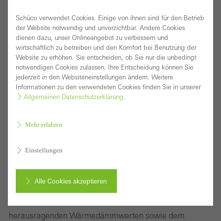
Schüco verwendet Cookies. Einige von ihnen sind für den Betrieb
der Website notwendig und unverzichtbar. Andere Cookies
dienen dazu, unser Onlineangebot zu verbessern und
wirtschaftlich zu betreiben und den Komfort bei Benutzung der
Website zu erhöhen. Sie entscheiden, ob Sie nur die unbedingt
notwendigen Cookies zulassen. Ihre Entscheidung können Sie
jederzeit in den Websiteneinstellungen ändern. Weitere
Informationen zu den verwendeten Cookies finden Sie in unserer
Allgemeinen Datenschutzerklärung
.
Mehr erfahren
Einstellungen
Blockfensterserie mit verdecktem Flügel für
gehobene Designansprüche
Alle Cookies akzeptieren
Das Blockfenstersystem Schüco AWS 75 BS.SI+ (Block
System Super Insulated) erfüllt mit seinen
Abbrechen
herausragenden Wärmedämmwerten sowie dem