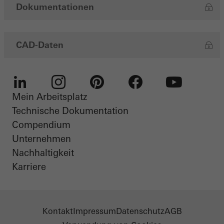
Dokumentationen
CAD-Daten
Mein Arbeitsplatz
LinkedIn
Instagram
Pinterest
Facebook
Youtube
Technische Dokumentation
Compendium
Unternehmen
Nachhaltigkeit
Karriere
Kontakt
Impressum
Datenschutz
AGB