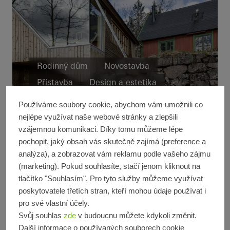
Rodinný dům
Novostavba
Přístavba
Design a estetika
Hytte Nordmarka
Výjimečná architektura
Okna
Používáme soubory cookie, abychom vám umožnili co
Fasády
Norway
nejlépe využívat naše webové stránky a zlepšili
vzájemnou komunikaci. Díky tomu můžeme lépe
pochopit, jaký obsah vás skutečně zajímá (preference a
analýza), a zobrazovat vám reklamu podle vašeho zájmu
(marketing). Pokud souhlasíte, stačí jenom kliknout na
tlačítko "Souhlasím". Pro tyto služby můžeme využívat
poskytovatele třetích stran, kteří mohou údaje používat i
pro své vlastní účely.
Svůj souhlas
zde
v budoucnu můžete kdykoli změnit.
Další informace o používaných souborech cookie