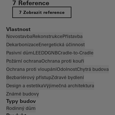
7 Reference
7 Zobrazit reference
Vlastnost
Novostavba
Rekonstrukce
Přístavba
Dekarbonizace
Energetická účinnost
Pasivní dům
LEED
DGNB
Cradle-to-Cradle
Požární ochrana
Ochrana proti kouři
Ochrana proti vloupání
Odolnost
Chytrá budova
Bezbariérový přístup
Zdravé bydlení
Design a estetika
Výjimečná architektura
Známé budovy
Typy budov
Rodinný dům