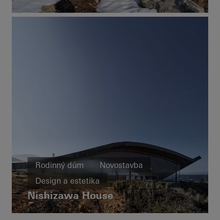
Bezbariérový přístup
Výjimečná architektura
Okna
Dveře
Posuvné dveře
Canada
Rodinný dům
Novostavba
Design a estetika
Nishizawa House
Výjimečná architektura
Okna
Dveře
Chile