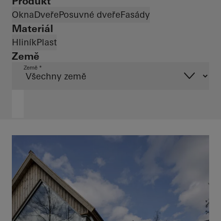
Produkt
Okna
Dveře
Posuvné dveře
Fasády
Materiál
Hliník
Plast
Země
Země *