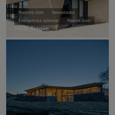
Rodinný dům
Novostavba
Energetická účinnost
Pasivní dům
MXM Aragón
Design a estetika
Výjimečná architektura
Okna
Dveře
Fasády
Posuvné dveře
Spain