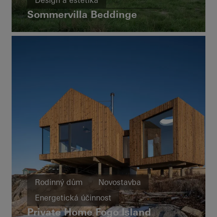
Design a estetika
Sommervilla Beddinge
Výjimečná architektura
Okna
Posuvné dveře
Sweden
Rodinný dům
Novostavba
Energetická účinnost
Private Home Fogo Island
Cradle-to-Cradle
Chytrá budova