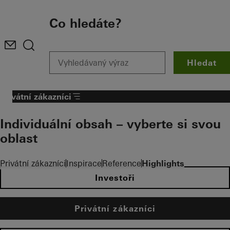
To the main content
Co hledáte?
Hledat
Privátní zákazníci
Individuální obsah – vyberte si svou
oblast
Privátní zákazníci
Inspirace
Reference
Highlights
Investoři
Privátní zákazníci