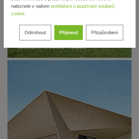
naleznete v našem
prohlášení o používání souborů
cookie.
Rodinný dům
Rekonstrukce
Odmítnout
Přijmout
Přizpůsobení
Design a estetika
Richard Neutra House
Výjimečná architektura
Známé budovy
Posuvné dveře
Germany