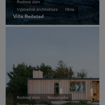
Rodinný dům
Výjimečná architektura
Okna
Villa Reilstad
Dveře
Fasády
Posuvné dveře
Norway
Rodinný dům
Novostavba