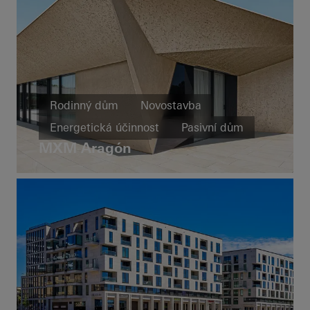
Rodinný dům
Novostavba
Energetická účinnost
Pasivní dům
MXM Aragón
Design a estetika
Výjimečná architektura
Okna
Dveře
Fasády
Posuvné dveře
Spain