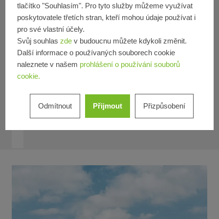
Čtvrti a budovy se smíšeným využitím
tlačítko "Souhlasím". Pro tyto služby můžeme využívat
Produkt
poskytovatele třetích stran, kteří mohou údaje používat i
Okna
Dveře
Posuvné dveře
Fasády
Bezpečnost
pro své vlastní účely.
Svůj souhlas
zde
v budoucnu můžete kdykoli změnit.
Požární a kouřová ochrana
Další informace o používaných souborech cookie
Materiál
naleznete v našem
prohlášení o používání souborů
Hliník
Plast
cookie.
Země
Země *
Odmítnout
Přijmout
Přizpůsobení