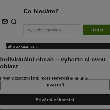
To the main content
Co hledáte?
Hledat
Privátní zákazníci
Individuální obsah – vyberte si svou
oblast
Privátní zákazníci
Inspirace
Reference
Highlights
Investoři
Privátní zákazníci