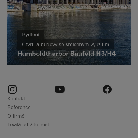
Bydlení
Čtvrti a budovy se smíšeným využitím
Humboldtharbor Baufeld H3/H4
Bytový dům
Novostavba
Pasivní dům
LEED
Okna
Dveře
Fasády
Požární a kouřová ochrana
Bezpečnost
Germany
Instagram
Youtube
Facebook
Kontakt
Reference
O firmě
Trvalá udržitelnost