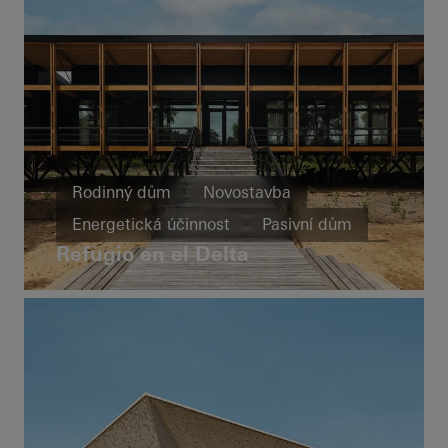
Rodinný dům
Novostavba
Energetická účinnost
Pasivní dům
Refugio en el Delta
Odolnost
Design a estetika
Okna
Fasády
Požární a kouřová ochrana
Bezpečnost
Integrovaná fotovoltaika
Argentina