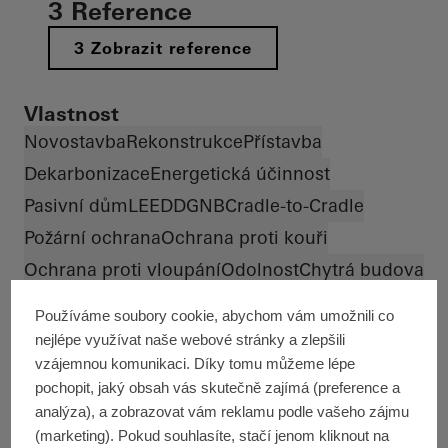
3 Reference
3 Zobrazit reference
Vlastnost
Novostavba
Rekonstrukce
Přístavba
Dekarbonizace
Energetická účinnost
Pasivní dům
LEED
DGNB
Cradle-to-Cradle
Požární ochrana
Ochrana proti kouři
Ochrana proti vloupání
Odolnost
Chytrá budova
Bezbariérový přístup
Zdravé bydlení
Používáme soubory cookie, abychom vám umožnili co
Design a estetika
Výjimečná architektura
nejlépe využívat naše webové stránky a zlepšili
Známé budovy
vzájemnou komunikaci. Díky tomu můžeme lépe
pochopit, jaký obsah vás skutečně zajímá (preference a
Typy budov
analýza), a zobrazovat vám reklamu podle vašeho zájmu
Rodinný dům
Bytový dům
(marketing). Pokud souhlasíte, stačí jenom kliknout na