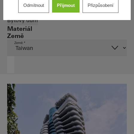
Odmítnout
Přijmout
Přizpůsobení
Typy budov
Bytový dům
Materiál
Země
Země *