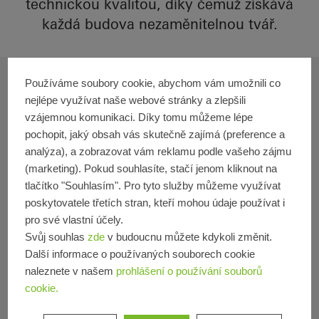
technickou kvalitou, díky čemuž získává
každá budova nezaměnitelnou tvář.
Používáme soubory cookie, abychom vám umožnili co
Vybrané filtry
nejlépe využívat naše webové stránky a zlepšili
Filtrovat výsledky
vzájemnou komunikaci. Díky tomu můžeme lépe
pochopit, jaký obsah vás skutečně zajímá (preference a
Taiwan
analýza), a zobrazovat vám reklamu podle vašeho zájmu
(marketing). Pokud souhlasíte, stačí jenom kliknout na
Vyberte filtry pro zúžení
tlačítko "Souhlasím". Pro tyto služby můžeme využívat
výsledků
poskytovatele třetích stran, kteří mohou údaje používat i
pro své vlastní účely.
Svůj souhlas
zde
v budoucnu můžete kdykoli změnit.
Další informace o používaných souborech cookie
1 Reference
naleznete v našem
prohlášení o používání souborů
cookie.
1 Zobrazit reference