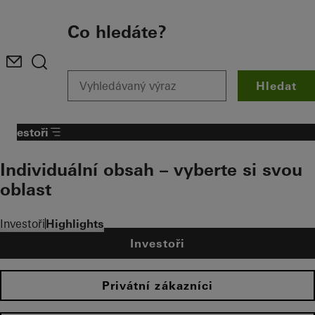
To the main content
Co hledáte?
Hledat
Investoři
Individuální obsah – vyberte si svou
oblast
Investoři
Highlights
Investoři
Privátní zákazníci