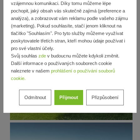
vzájemnou komunikaci. Díky tomu můžeme lépe
pochopit, jaký obsah vás skutečně zajímá (preference a
analýza), a zobrazovat vám reklamu podle vašeho zájmu
(marketing). Pokud souhlasíte, stačí jenom kliknout na
tlačítko "Souhlasím". Pro tyto služby můžeme využívat
poskytovatele třetích stran, kteří mohou údaje používat i
pro své vlastní účely.
Svůj souhlas
zde
v budoucnu můžete kdykoli změnit.
Další informace o používaných souborech cookie
naleznete v našem
prohlášení o používání souborů
cookie.
Bytový dům
Rekonstrukce
Okna
Čtvrti a
Posuvné dveře
Germany
budovy se
Odmítnout
Přijmout
Přizpůsobení
Wohnkomplex an der
smíšeným
Deutschlandhaus
Corellistraße
využitím
Novostavba
LEED