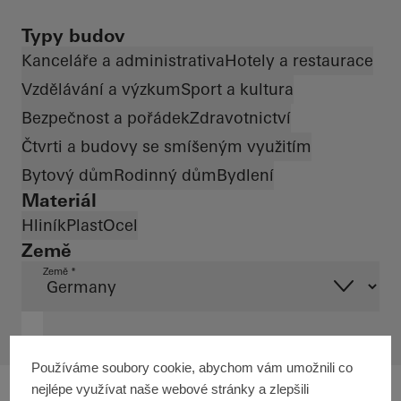
Typy budov
Kanceláře a administrativa
Hotely a restaurace
Vzdělávání a výzkum
Sport a kultura
Bezpečnost a pořádek
Zdravotnictví
Čtvrti a budovy se smíšeným využitím
Bytový dům
Rodinný dům
Bydlení
Materiál
Hliník
Plast
Ocel
Země
Země *
Používáme soubory cookie, abychom vám umožnili co
nejlépe využívat naše webové stránky a zlepšili