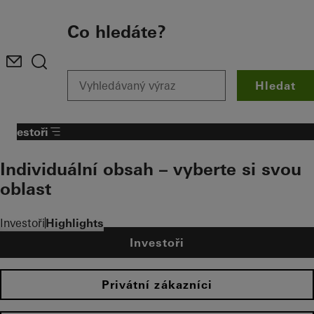
To the main content
Co hledáte?
Hledat
Investoři
Individuální obsah – vyberte si svou
oblast
Investoři
Highlights
Investoři
Privátní zákazníci