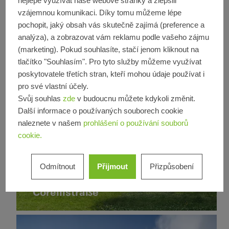
nejlépe využívat naše webové stránky a zlepšili
vzájemnou komunikaci. Díky tomu můžeme lépe
pochopit, jaký obsah vás skutečně zajímá (preference a
analýza), a zobrazovat vám reklamu podle vašeho zájmu
(marketing). Pokud souhlasíte, stačí jenom kliknout na
tlačítko "Souhlasím". Pro tyto služby můžeme využívat
poskytovatele třetích stran, kteří mohou údaje používat i
pro své vlastní účely.
Svůj souhlas
zde
v budoucnu můžete kdykoli změnit.
Další informace o používaných souborech cookie
naleznete v našem
prohlášení o používání souborů
cookie.
Bytový dům
Rekonstrukce
Okna
Čtvrti a
Posuvné dveře
Germany
Odmítnout
Přijmout
Přizpůsobení
budovy se
Wohnkomplex an der
smíšeným
Deutschlandhaus
Corellistraße
využitím
Novostavba