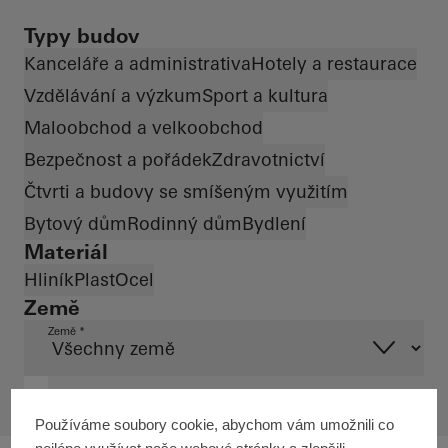
Typy budov
Kanceláře a administrativa
Hotely a restaurace
Vzdělávání a výzkum
Sport a kultura
Maloobchod a velkoobchod
Bezpečnost a pořádek
Zdravotnictví
Čtvrti a budovy se smíšeným využitím
Bytový dům
Rodinný dům
Bydlení
Materiál
Hliník
Plast
Ocel
Země
Země *
Používáme soubory cookie, abychom vám umožnili co