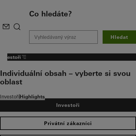
To the main content
Co hledáte?
Hledat
Investoři
Individuální obsah – vyberte si svou
oblast
Investoři
Highlights
Investoři
Privátní zákazníci