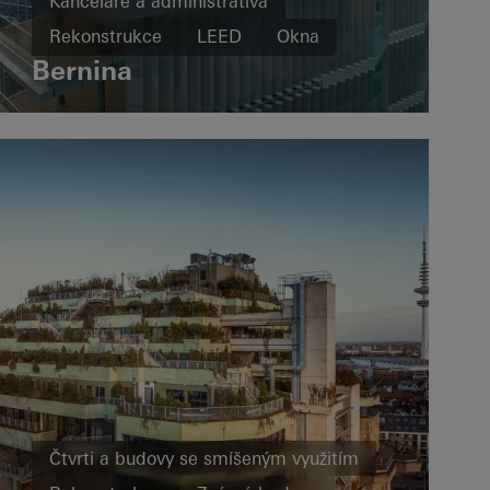
Kanceláře a administrativa
Rekonstrukce
LEED
Okna
Bernina
Fasády
Dveře
Italy
Čtvrti a budovy se smíšeným využitím