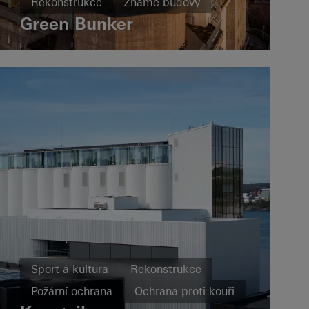
Rekonstrukce
Známé budovy
Green Bunker
Okna
Dveře
Fasády
Germany
Sport a kultura
Rekonstrukce
Požární ochrana
Ochrana proti kouři