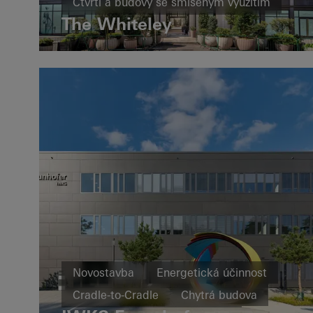
Čtvrti a budovy se smíšeným využitím
The Whiteley
Rekonstrukce
Energetická účinnost
Okna
Fasády
United Kingdom
Novostavba
Energetická účinnost
Cradle-to-Cradle
Chytrá budova