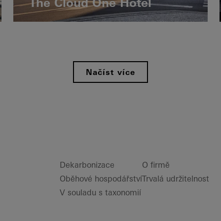
The Cloud One Hotel
Načíst více
Dekarbonizace
O firmě
Oběhové hospodářství
Trvalá udržitelnost
V souladu s taxonomií