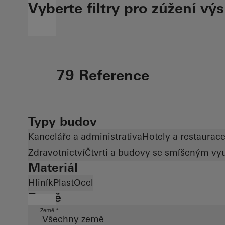
Vyberte filtry pro zúžení vý
79 Reference
Typy budov
Kanceláře a administrativa
Hotely a restaurac
Zdravotnictví
Čtvrti a budovy se smíšeným vyu
Materiál
Hliník
Plast
Ocel
Země
Země *