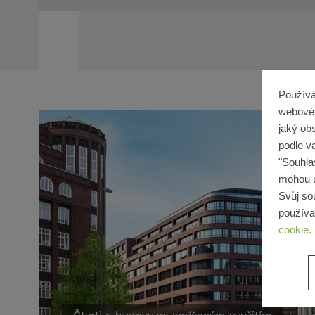
Používá
webové 
jaký ob
podle v
"Souhla
mohou ú
Svůj so
používa
cookie.