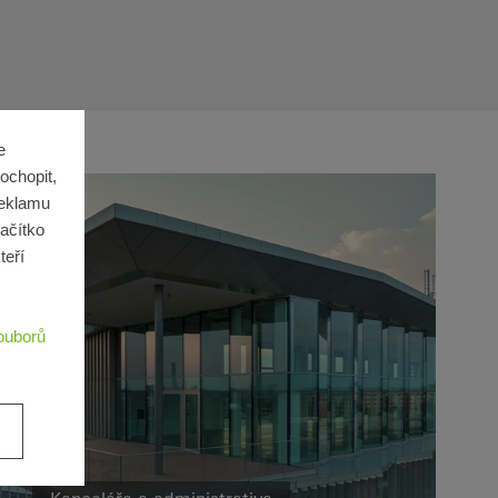
e
ochopit,
reklamu
lačítko
teří
ouborů