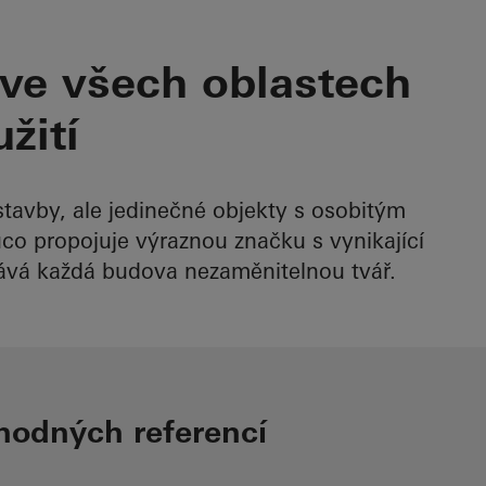
ve všech oblastech
žití
tavby, ale jedinečné objekty s osobitým
co propojuje výraznou značku s vynikající
kává každá budova nezaměnitelnou tvář.
vhodných referencí