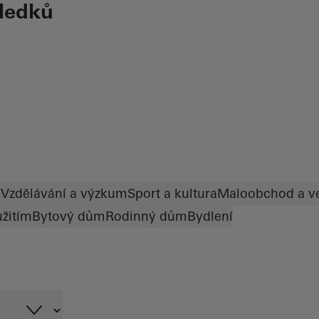
sledků
e
Vzdělávání a výzkum
Sport a kultura
Maloobchod a v
žitím
Bytový dům
Rodinný dům
Bydlení