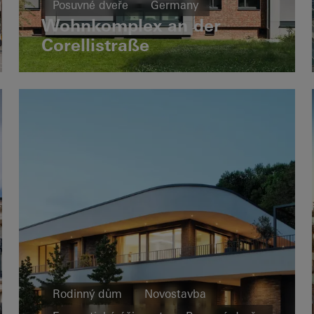
Posuvné dveře
Germany
Wohnkomplex an der
Corellistraße
Rodinný dům
Novostavba