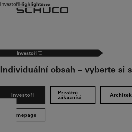
To the main content
Investoři
Highlights
Investoři
Individuální obsah – vyberte si 
Privátní
Investoři
Architek
zákazníci
Homepage