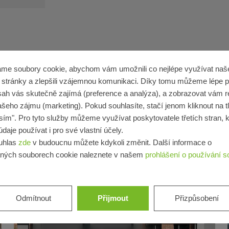
me soubory cookie, abychom vám umožnili co nejlépe využívat naš
stránky a zlepšili vzájemnou komunikaci. Díky tomu můžeme lépe p
sah vás skutečně zajímá (preference a analýza), a zobrazovat vám 
ašeho zájmu (marketing). Pokud souhlasíte, stačí jenom kliknout na t
sím". Pro tyto služby můžeme využívat poskytovatele třetích stran, k
daje používat i pro své vlastní účely.
uhlas
zde
v budoucnu můžete kdykoli změnit. Další informace o
ných souborech cookie naleznete v našem
prohlášení o používání s
Odmítnout
Přijmout
Přizpůsobení
Bytový dům
Rekonstrukce
Okna