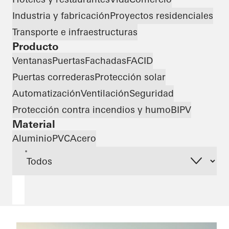
Industria y fabricación
Proyectos residenciales
Transporte e infraestructuras
Producto
Ventanas
Puertas
Fachadas
FACID
Puertas correderas
Protección solar
Automatización
Ventilación
Seguridad
Protección contra incendios y humo
BIPV
Material
Aluminio
PVC
Acero
*