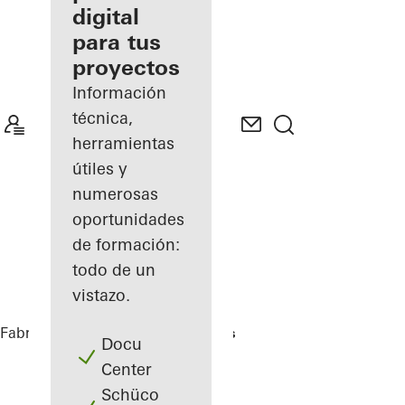
digital
Descubre
para tus
mi área
de
proyectos
trabajo
Información
técnica,
herramientas
útiles y
numerosas
oportunidades
de formación:
todo de un
vistazo.
Fabricantes
Referencias
Highlights
Docu
Center
Schüco