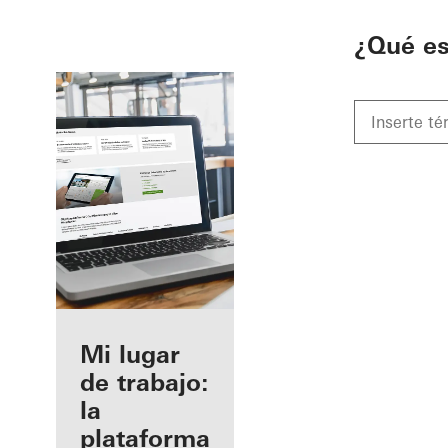
To the main content
¿Qué e
Beneficios
Mi lugar
como
de trabajo:
fabricante
la
registrado
plataforma