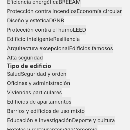
Eficiencia energética
BREEAM
Protección contra incendios
Economía circular
Diseño y estética
DGNB
Protección contra el humo
LEED
Edificio inteligente
Resiliencia
Arquitectura excepcional
Edificios famosos
Alta seguridad
Tipo de edificio
Salud
Seguridad y orden
Oficinas y administración
Viviendas particulares
Edificios de apartamentos
Barrios y edificios de uso mixto
Educación e investigación
Deporte y cultura
Hoteles y restaurantes
Vida
Comercio