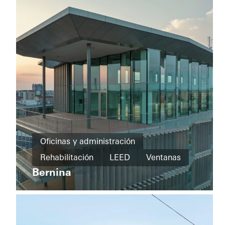
Oficinas y
administración
Oficinas y administración
Rehabilitación
Rehabilitación
LEED
Ventanas
Triebwerk
Neuaubing
Bernina
Eficiencia
Fachadas
Puertas
Italy
energética
Ventanas
Puertas