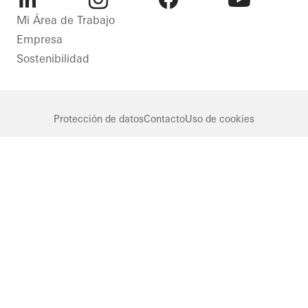
Protección
LinkedIn
Instagram
Facebook
Youtube
Mi Área de Trabajo
solar
Empresa
Protección
Sostenibilidad
contra
incendios
y humo
Seguridad
Protección de datos
Contacto
Uso de cookies
Germany