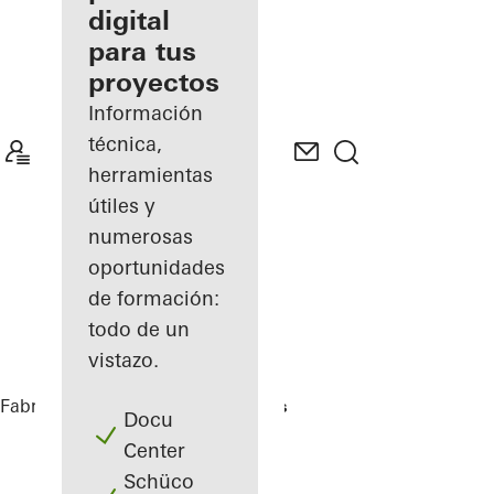
digital
Descubre
para tus
mi área
de
proyectos
trabajo
Información
técnica,
herramientas
útiles y
numerosas
oportunidades
de formación:
todo de un
vistazo.
Fabricantes
Referencias
Highlights
Docu
Center
Schüco