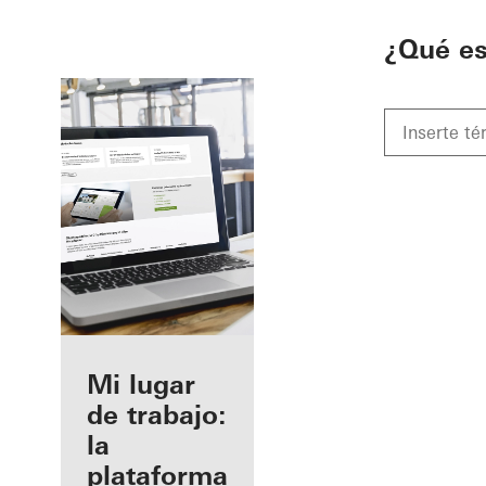
To the main content
¿Qué e
Beneficios
Mi lugar
como
de trabajo:
fabricante
la
registrado
plataforma