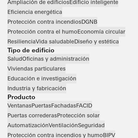
Ampliación de edificios
Edificio inteligente
Eficiencia energética
Protección contra incendios
DGNB
Protección contra el humo
Economía circular
Resiliencia
Vida saludable
Diseño y estética
Tipo de edificio
Salud
Oficinas y administración
Viviendas particulares
Educación e investigación
Industria y fabricación
Producto
Ventanas
Puertas
Fachadas
FACID
Puertas correderas
Protección solar
Automatización
Ventilación
Seguridad
Protección contra incendios y humo
BIPV