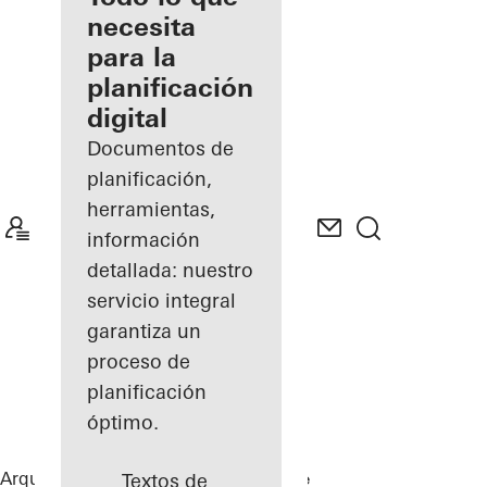
registrado
necesita
para la
Descubre
planificación
mi área
de
digital
trabajo
Documentos de
planificación,
herramientas,
información
detallada: nuestro
servicio integral
garantiza un
proceso de
planificación
óptimo.
Arquitectos
Referencias
Private Home
Textos de