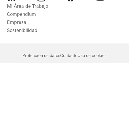
LinkedIn
Instagram
Facebook
Youtube
Mi Área de Trabajo
Compendium
Empresa
Sostenibilidad
Protección de datos
Contacto
Uso de cookies