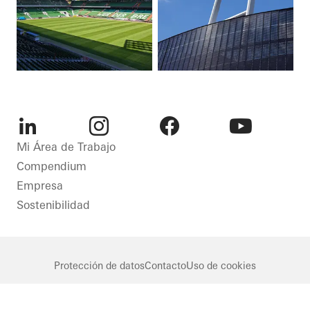
LinkedIn
Instagram
Facebook
Youtube
Mi Área de Trabajo
Compendium
Empresa
Sostenibilidad
Protección de datos
Contacto
Uso de cookies