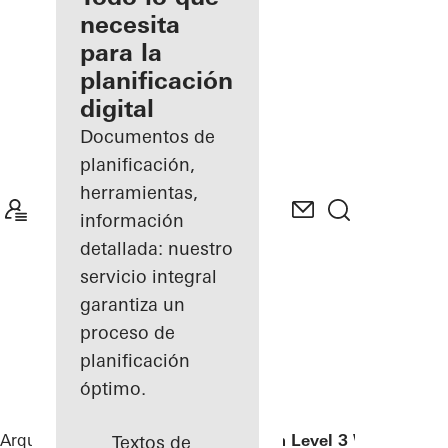
registrado
necesita
para la
Descubre
planificación
mi área
de
digital
trabajo
Documentos de
planificación,
herramientas,
información
detallada: nuestro
servicio integral
garantiza un
proceso de
planificación
óptimo.
Arquitectos
Referencias
Weserstadion Level 3 West
Textos de