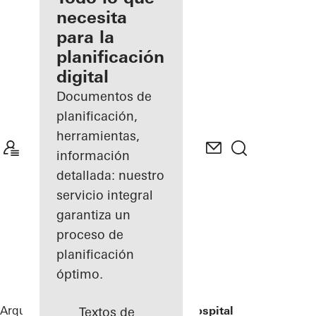
registrado
necesita
para la
Descubre
planificación
mi área
de
digital
trabajo
Documentos de
planificación,
herramientas,
información
detallada: nuestro
servicio integral
garantiza un
proceso de
planificación
óptimo.
Arquitectos
Referencias
St.-Marien-Hospital
Textos de