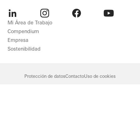
LinkedIn
Instagram
Facebook
Youtube
Mi Área de Trabajo
Compendium
Empresa
Sostenibilidad
Protección de datos
Contacto
Uso de cookies