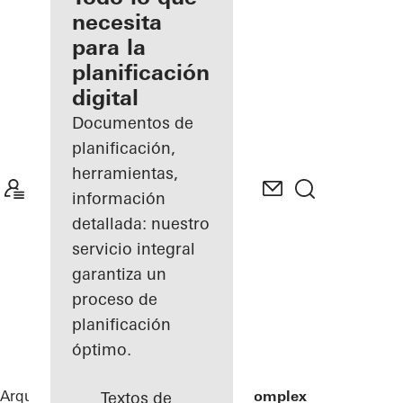
registrado
necesita
para la
Descubre
planificación
mi área
de
digital
trabajo
Documentos de
planificación,
herramientas,
información
detallada: nuestro
servicio integral
garantiza un
proceso de
planificación
óptimo.
Arquitectos
Referencias
Residential Complex
Textos de