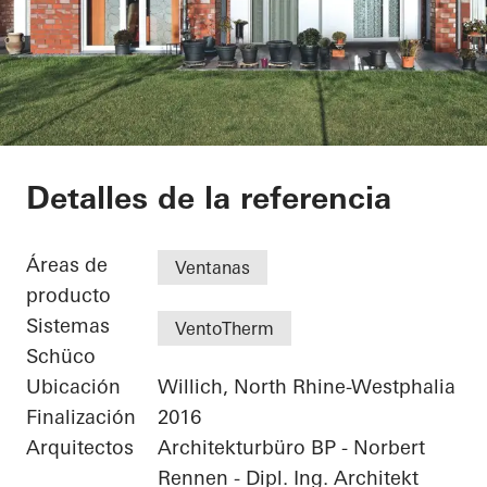
Residential Complex
Detalles de la referencia
Áreas de
Ventanas
producto
Sistemas
VentoTherm
Schüco
Ubicación
Willich, North Rhine-Westphalia
Finalización
2016
Arquitectos
Architekturbüro BP - Norbert
Rennen - Dipl. Ing. Architekt