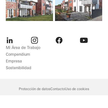
LinkedIn
Instagram
Facebook
Youtube
Mi Área de Trabajo
Compendium
Empresa
Sostenibilidad
Protección de datos
Contacto
Uso de cookies