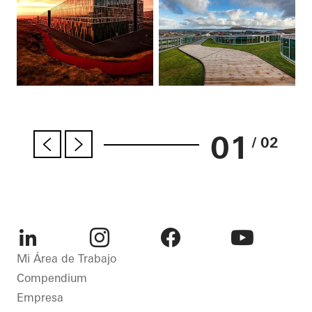
01
/ 02
LinkedIn
Instagram
Facebook
Youtube
Mi Área de Trabajo
Compendium
Empresa