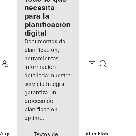
registrado
necesita
para la
Descubre
planificación
mi área
de
digital
trabajo
Documentos de
planificación,
herramientas,
información
detallada: nuestro
servicio integral
garantiza un
proceso de
planificación
óptimo.
Arquitectos
Referencias
Primary school in Flotum
Textos de