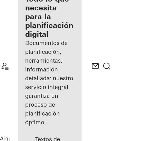
registrado
necesita
para la
Descubre
planificación
mi área
de
digital
trabajo
Documentos de
planificación,
herramientas,
información
detallada: nuestro
servicio integral
garantiza un
proceso de
planificación
óptimo.
Arquitectos
Referencias
Port House
Textos de