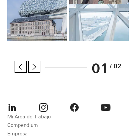
01
/ 02
LinkedIn
Instagram
Facebook
Youtube
Mi Área de Trabajo
Compendium
Empresa