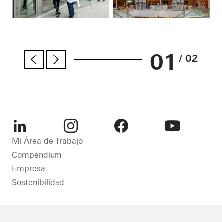
01
/ 02
LinkedIn
Instagram
Facebook
Youtube
Mi Área de Trabajo
Compendium
Empresa
Sostenibilidad