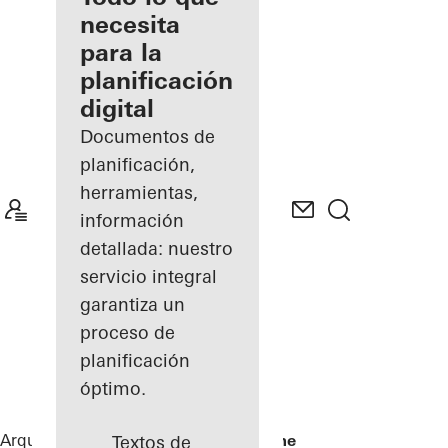
registrado
necesita
para la
Descubre
planificación
mi área
de
digital
trabajo
Documentos de
planificación,
herramientas,
información
detallada: nuestro
servicio integral
garantiza un
proceso de
planificación
óptimo.
Arquitectos
Referencias
La Samaritaine
Textos de