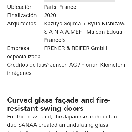
Ubicación
Paris, France
Finalización
2020
Arquitectos
Kazuyo Sejima + Ryue Nishizawa /
S A N A A,MEF - Maison Edouard
François
Empresa
FRENER & REIFER GmbH
especializada
Créditos de las
© Jansen AG / Florian Kleinefenn
imágenes
Curved glass façade and fire-
resistant swing doors
For the new build, the Japanese architecture
duo SANAA created an undulating glass