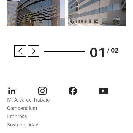
01
/ 02
LinkedIn
Instagram
Facebook
Youtube
Mi Área de Trabajo
Compendium
Empresa
Sostenibilidad