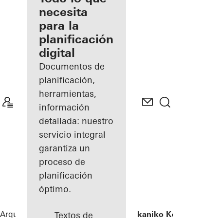
registrado
necesita
para la
Descubre
planificación
mi área
de
digital
trabajo
Documentos de
planificación,
herramientas,
información
detallada: nuestro
servicio integral
garantiza un
proceso de
planificación
óptimo.
Arquitectos
Referencias
Iatriko Diavalkaniko Kentro
Textos de