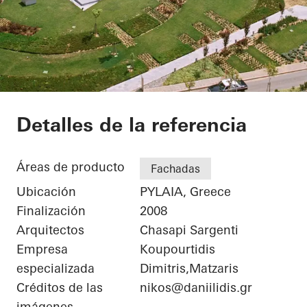
Iatriko Diavalkaniko
Detalles de la referencia
Áreas de producto
Fachadas
Ubicación
PYLAIA, Greece
Finalización
2008
Arquitectos
Chasapi Sargenti
Empresa
Koupourtidis
especializada
Dimitris,Matzaris
Créditos de las
nikos@daniilidis.gr
imágenes