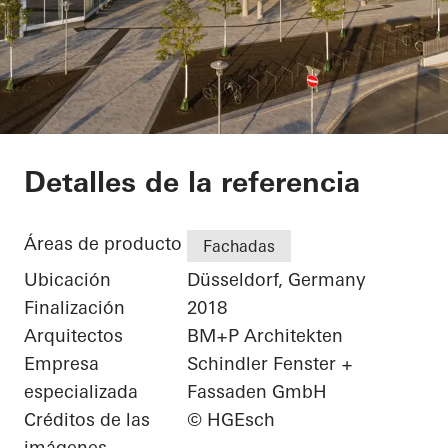
FLOAT
Detalles de la referencia
Áreas de producto
Fachadas
Ubicación
Düsseldorf, Germany
Finalización
2018
Arquitectos
BM+P Architekten
Empresa
Schindler Fenster +
especializada
Fassaden GmbH
Créditos de las
© HGEsch
imágenes