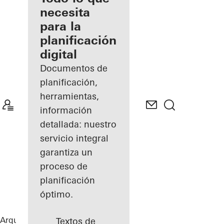
registrado
necesita
para la
Descubre
planificación
mi área
de
digital
trabajo
Documentos de
planificación,
herramientas,
información
detallada: nuestro
servicio integral
garantiza un
proceso de
planificación
óptimo.
Arquitectos
Referencias
FLOAT
Textos de