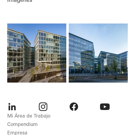
LinkedIn
Instagram
Facebook
Youtube
Mi Área de Trabajo
Compendium
Empresa