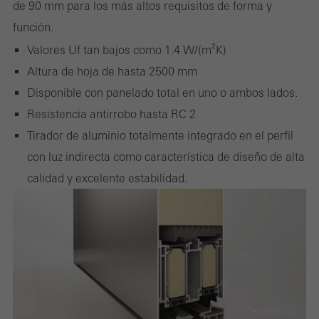
de 90 mm para los más altos requisitos de forma y
Las cookies de marketing son utilizadas por proveedores externos
función.
para mostrar anuncios personalizados y atractivos para usuarios
Valores Uf tan bajos como 1.4 W/(m²K)
individuales. Lo hacen "siguiendo" a los usuarios en los sitios
Altura de hoja de hasta 2500 mm
web. Esto también implica la incorporación de servicios de
Disponible con panelado total en uno o ambos lados.
terceros proveedores que prestan sus servicios de forma
Resistencia antirrobo hasta RC 2
independiente.
Tirador de aluminio totalmente integrado en el perfil
con luz indirecta como característica de diseño de alta
Guardar
calidad y excelente estabilidad.