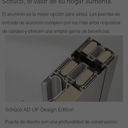
Schüco, el valor de su hogar aumenta.
los servicios deseados no pueden estar disponibles.
El aluminio es la mejor opción para usted. Las puertas de
entrada de aluminio cumplen con los más altos requisitos
Cookies estadísticas / de análisis
de calidad y ofrecen una amplia gama de beneficios:
Estas cookies se utilizan con fines estadísticos con el fin de
analizar el uso del sitio web y optimizar nuestra oferta mediante
la evaluación de campañas que hemos realizado, por ejemplo.
Estas cookies se utilizan para mejorar la facilidad de uso del sitio
web y, por tanto, la experiencia del usuario. Recopilan
información sobre cómo se usa el sitio web, el número de visitas,
el tiempo promedio que se pasa en el sitio web y las páginas a
las que se llama.
Schüco AD UP Design Edition
Puerta de diseño con una profundidad de construcción
Cookies de marketing / de terceros