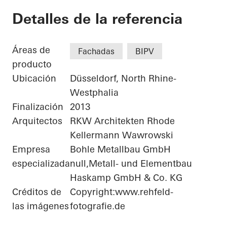
Bonneshof Office Ce
Detalles de la referencia
Áreas de
Fachadas
BIPV
producto
Ubicación
Düsseldorf, North Rhine-
Westphalia
Finalización
2013
Arquitectos
RKW Architekten Rhode
Kellermann Wawrowski
Empresa
Bohle Metallbau GmbH
especializada
null,Metall- und Elementbau
Haskamp GmbH & Co. KG
Créditos de
Copyright:www.rehfeld-
las imágenes
fotografie.de