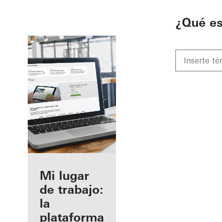
To the main content
¿Qué e
Beneficios
Mi lugar
como
de trabajo:
fabricante
la
registrado
plataforma