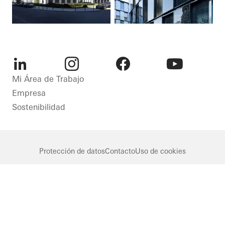
LinkedIn
Instagram
Facebook
Youtube
Mi Área de Trabajo
Empresa
Sostenibilidad
Protección de datos
Contacto
Uso de cookies