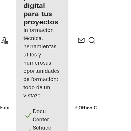
digital
Descubre
para tus
mi área
de
proyectos
trabajo
Información
técnica,
herramientas
útiles y
numerosas
oportunidades
de formación:
todo de un
vistazo.
Fabricantes
Referencias
Bonneshof Office Center
Docu
Center
Schüco