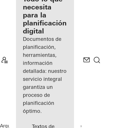
registrado
necesita
para la
Descubre
planificación
mi área
de
digital
trabajo
Documentos de
planificación,
herramientas,
información
detallada: nuestro
servicio integral
garantiza un
proceso de
planificación
óptimo.
Arquitectos
Referencias
Private Home
Textos de