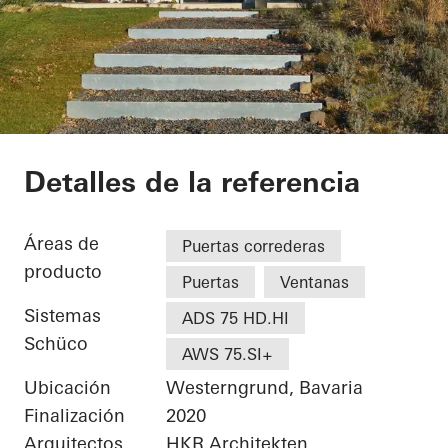
Private Home
Detalles de la referencia
Áreas de
Puertas correderas
producto
Puertas
Ventanas
Sistemas
ADS 75 HD.HI
Schüco
AWS 75.SI+
Ubicación
Westerngrund, Bavaria
Finalización
2020
Arquitectos
HKR Architekten