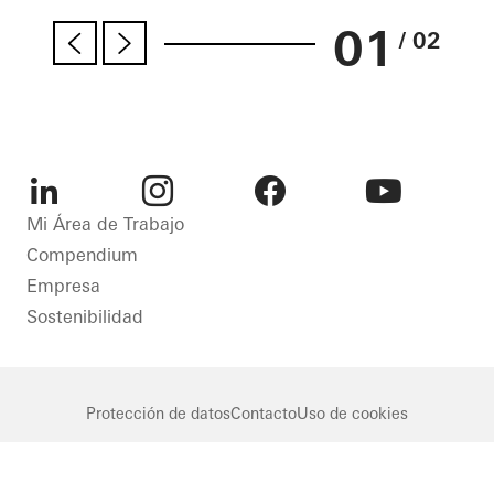
01
/ 02
LinkedIn
Instagram
Facebook
Youtube
Mi Área de Trabajo
Compendium
Empresa
Sostenibilidad
Protección de datos
Contacto
Uso de cookies