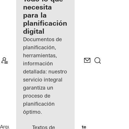
registrado
necesita
para la
Descubre
planificación
mi área
de
digital
trabajo
Documentos de
planificación,
herramientas,
información
detallada: nuestro
servicio integral
garantiza un
proceso de
planificación
óptimo.
Arquitectos
Referencias
Torre Almirante
Textos de