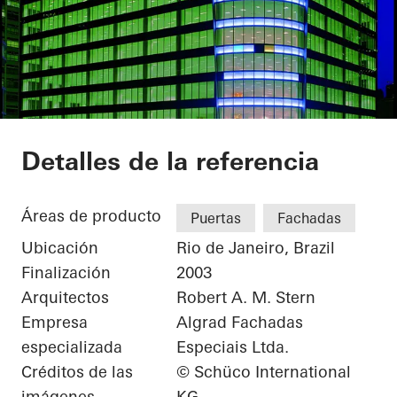
Torre Almirante
Detalles de la referencia
Áreas de producto
Puertas
Fachadas
Ubicación
Rio de Janeiro, Brazil
Finalización
2003
Arquitectos
Robert A. M. Stern
Empresa
Algrad Fachadas
especializada
Especiais Ltda.
Créditos de las
© Schüco International
imágenes
KG