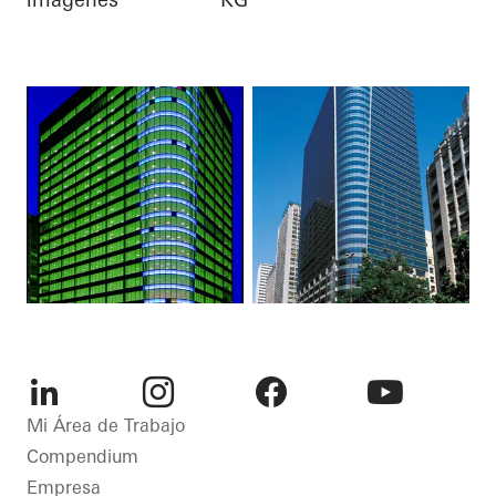
LinkedIn
Instagram
Facebook
Youtube
Mi Área de Trabajo
Compendium
Empresa