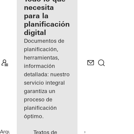
registrado
necesita
para la
Descubre
planificación
mi área
de
digital
trabajo
Documentos de
planificación,
herramientas,
información
detallada: nuestro
servicio integral
garantiza un
proceso de
planificación
óptimo.
Arquitectos
Referencias
Private Home
Textos de