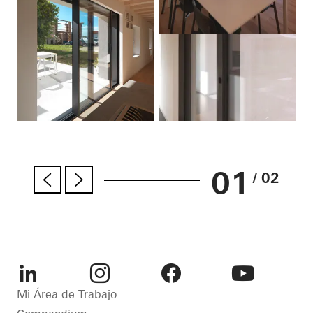
01
/ 02
LinkedIn
Instagram
Facebook
Youtube
Mi Área de Trabajo