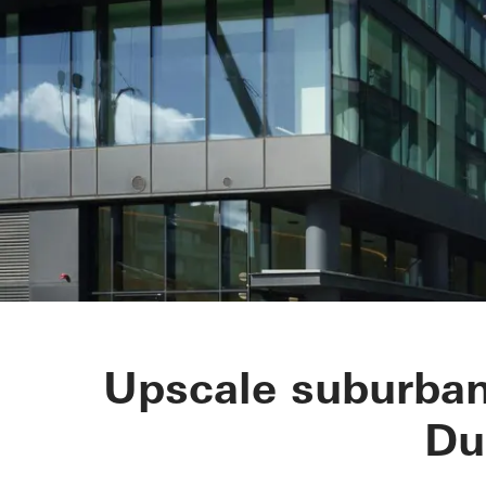
No 1 Ballsbri
Upscale suburban
Du