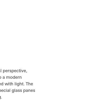
l perspective,
to a modern
d with light. The
pecial glass panes
g.