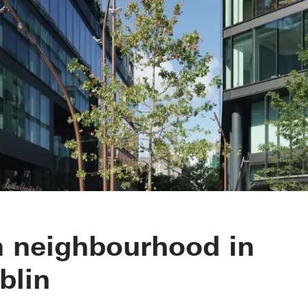
dge
 neighbourhood in
blin