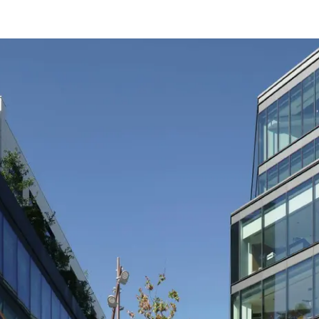
Beneficios
como
arquitecto
registrado
Descubre
mi área
de
trabajo