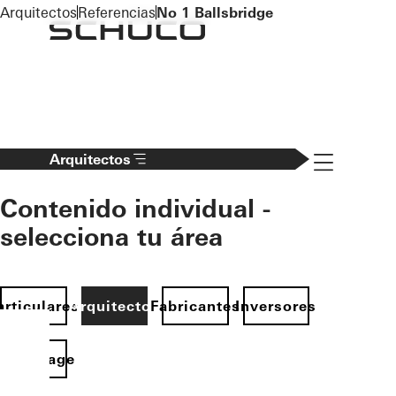
To the main content
Arquitectos
Referencias
No 1 Ballsbridge
Navigation 
Arquitectos
Contenido individual -
selecciona tu área
articulares
Arquitectos
Fabricantes
Inversores
Homepage