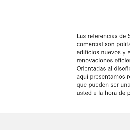
Beneficios
como
arquitecto
registrado
Las referencias de 
comercial son polif
Descubre
edificios nuevos y e
mi área
de
renovaciones eficien
trabajo
Orientadas al diseñ
aquí presentamos r
que pueden ser una
usted a la hora de p