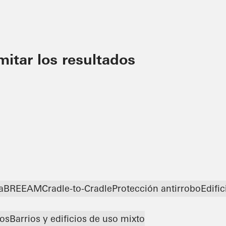
imitar los resultados
a
BREEAM
Cradle-to-Cradle
Protección antirrobo
Edific
tos
Barrios y edificios de uso mixto