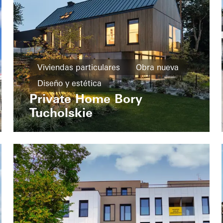
Viviendas particulares
Obra nueva
Diseño y estética
Private Home Bory
Protección antirrobo
Tucholskie
Eficiencia energética
Ventanas
Puertas
Puertas correderas
Poland