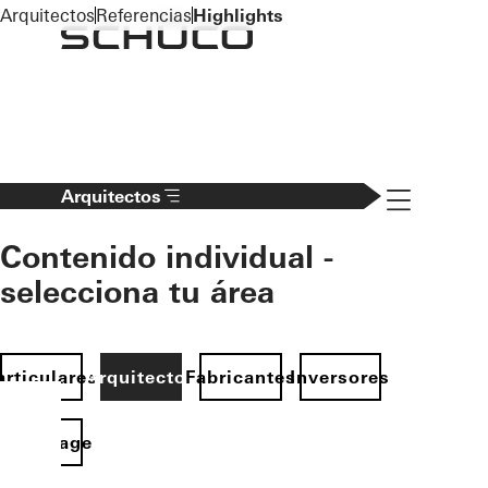
To the main content
Arquitectos
Referencias
Highlights
Navigation 
Arquitectos
Contenido individual -
selecciona tu área
articulares
Arquitectos
Fabricantes
Inversores
Homepage