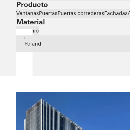
Producto
Ventanas
Puertas
Puertas correderas
Fachadas
Material
Aluminio
*