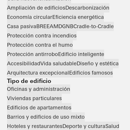
Ampliación de edificios
Descarbonización
Economía circular
Eficiencia energética
Casa pasiva
BREEAM
DGNB
Cradle-to-Cradle
Protección contra incendios
Protección contra el humo
Protección antirrobo
Edificio inteligente
Accesibilidad
Vida saludable
Diseño y estética
Arquitectura excepcional
Edificios famosos
Tipo de edificio
Oficinas y administración
Viviendas particulares
Edificios de apartamentos
Barrios y edificios de uso mixto
Hoteles y restaurantes
Deporte y cultura
Salud