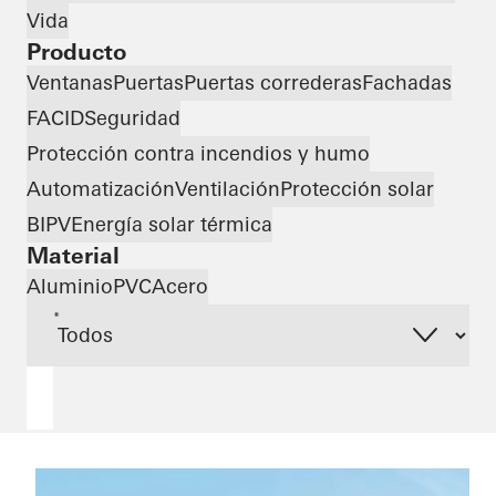
Vida
Producto
Ventanas
Puertas
Puertas correderas
Fachadas
FACID
Seguridad
Protección contra incendios y humo
Automatización
Ventilación
Protección solar
BIPV
Energía solar térmica
Material
Aluminio
PVC
Acero
*