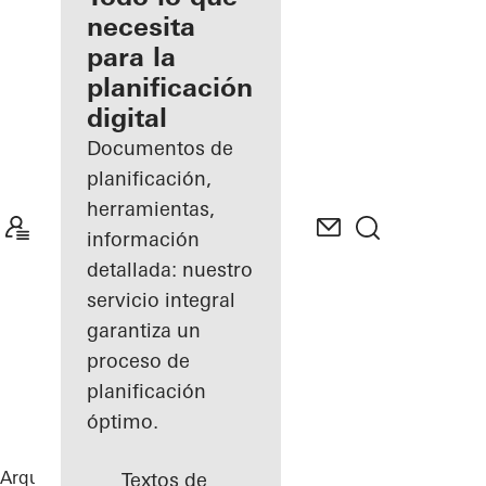
registrado
necesita
para la
Descubre
planificación
mi área
de
digital
trabajo
Documentos de
planificación,
herramientas,
información
detallada: nuestro
servicio integral
garantiza un
proceso de
planificación
óptimo.
Arquitectos
Referencias
Highlights
Textos de