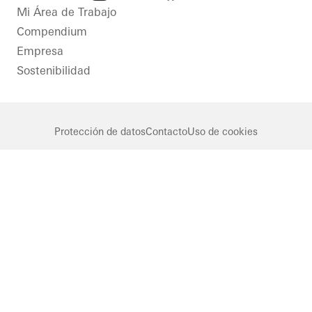
LinkedIn
Instagram
Facebook
Youtube
Mi Área de Trabajo
Compendium
Empresa
Sostenibilidad
Protección de datos
Contacto
Uso de cookies