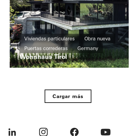
Viviendas
particulares
Viviendas particulares
Obra nueva
Ventanas
Puertas correderas
Germany
F+C
House
Wohnhaus Tirol
Puertas
correderas
Viviendas
Italy
particulares
Puertas
Private
Home
Fachadas
Cargar más
Bonn
Puertas
correderas
Germany