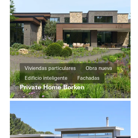
Emirates
Viviendas
particulares
Viviendas particulares
Obra nueva
Obra
House
nueva
Edificio inteligente
Fachadas
of
Straw
Private Home Borken
Cradle-
Puertas correderas
Automatización
to-
Germany
Cradle
Diseño
y
estética
Ventanas