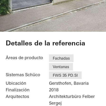
Private Home
Detalles de la referencia
Áreas de producto
Fachadas
Ventanas
Sistemas Schüco
FWS 35 PD.SI
Ubicación
Gersthofen, Bavaria
Finalización
2018
Arquitectos
Architekturbüro Felber
Sergej