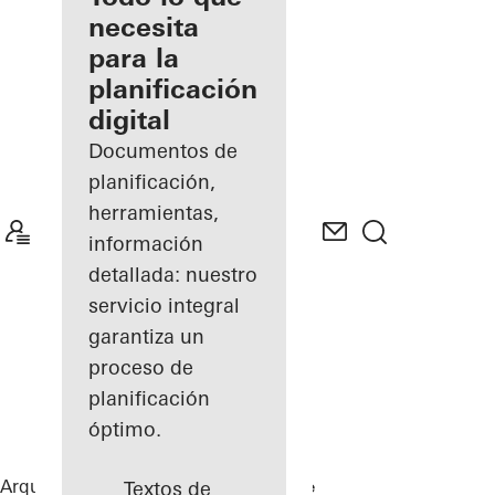
registrado
necesita
para la
Descubre
planificación
mi área
de
digital
trabajo
Documentos de
planificación,
herramientas,
información
detallada: nuestro
servicio integral
garantiza un
proceso de
planificación
óptimo.
Arquitectos
Referencias
Private Home
Textos de