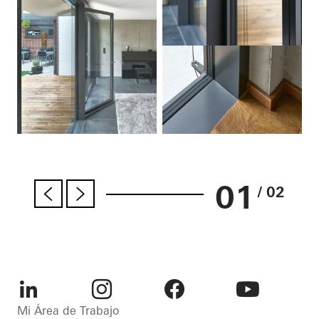
01
/ 02
LinkedIn
Instagram
Facebook
Youtube
Mi Área de Trabajo