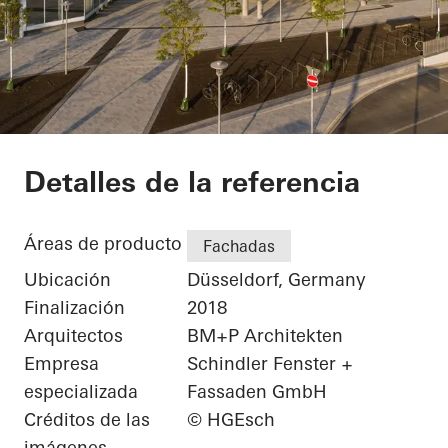
FLOAT
Detalles de la referencia
Áreas de producto
Fachadas
Ubicación
Düsseldorf, Germany
Finalización
2018
Arquitectos
BM+P Architekten
Empresa
Schindler Fenster +
especializada
Fassaden GmbH
Créditos de las
© HGEsch
imágenes