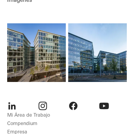
LinkedIn
Instagram
Facebook
Youtube
Mi Área de Trabajo
Compendium
Empresa