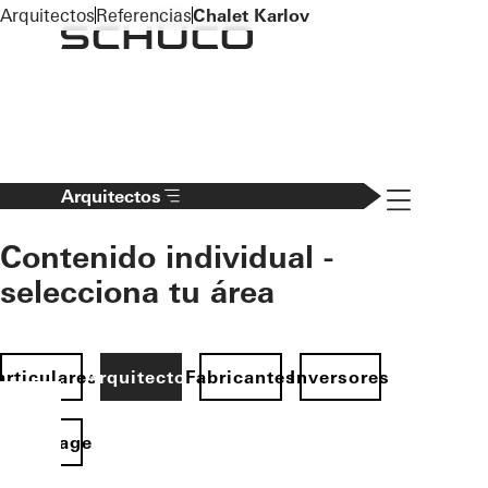
To the main content
Arquitectos
Referencias
Chalet Karlov
Navigation 
Arquitectos
Contenido individual -
selecciona tu área
articulares
Arquitectos
Fabricantes
Inversores
Homepage