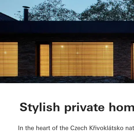
Chalet Karlov
Stylish private hom
In the heart of the Czech Křivoklátsko na