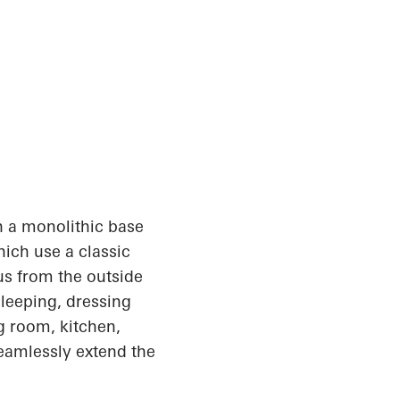
 a monolithic base
ich use a classic
us from the outside
sleeping, dressing
ng room, kitchen,
seamlessly extend the