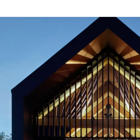
Beneficios
como
arquitecto
registrado
Descubre
mi área
de
trabajo