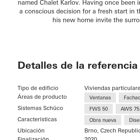
named Chalet Karlov. Having once been im
a conscious decision for a fresh start in
his new home invite the surr
Detalles de la referencia
Tipo de edificio
Viviendas particular
Áreas de producto
Ventanas
Facha
Sistemas Schüco
FWS 50
AWS 75
Características
Obra nueva
Dise
Ubicación
Brno, Czech Republi
Finalización
2020