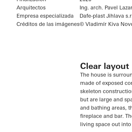
Arquitectos
Ing. arch. Pavel Laza
Empresa especializada
Dafe-plast Jihlava s.r
Créditos de las imágenes
© Vladimír Kiva Nov
Clear layout
The house is surrou
made of exposed conc
skeleton constructio
but are large and sp
and bathing areas, t
fireplace and bar. T
living space out into