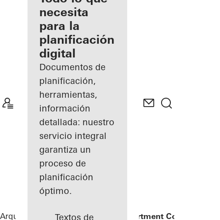
registrado
necesita
para la
Descubre
planificación
mi área
de
digital
trabajo
Documentos de
planificación,
herramientas,
información
detallada: nuestro
servicio integral
garantiza un
proceso de
planificación
óptimo.
Arquitectos
Referencias
Amanoo Apartment Complex
Textos de