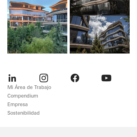
LinkedIn
Instagram
Facebook
Youtube
Mi Área de Trabajo
Compendium
Empresa
Sostenibilidad