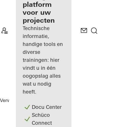
gevelfabrikant
platform
voor uw
Ontdek
projecten
Mijn
Werkplek
Technische
informatie,
handige tools en
diverse
trainingen: hier
vindt u in één
oogopslag alles
wat u nodig
heeft.
Verwerkers
Referenties
Highlights
Docu Center
Schüco
Connect