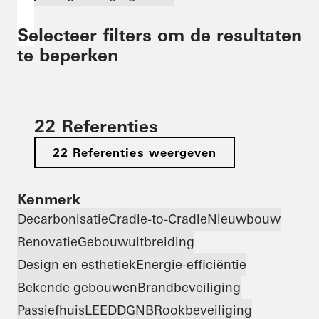
Selecteer filters om de resultaten
te beperken
22 Referenties
22 Referenties weergeven
Kenmerk
Decarbonisatie
Cradle-to-Cradle
Nieuwbouw
Renovatie
Gebouwuitbreiding
Design en esthetiek
Energie-efficiëntie
Bekende gebouwen
Brandbeveiliging
Passiefhuis
LEED
DGNB
Rookbeveiliging