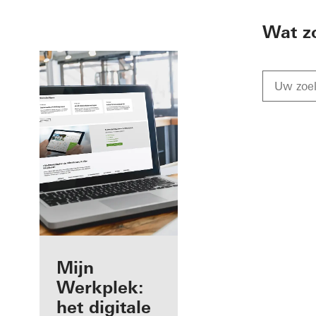
To the main content
Wat z
Voordelen voor
Mijn
u als
Werkplek:
geregistreerd
het digitale