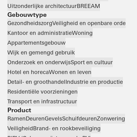
Uitzonderlijke architectuur
BREEAM
Gebouwtype
Gezondheidszorg
Veiligheid en openbare orde
Kantoor en administratie
Woning
Appartementsgebouw
Wijk en gemengd gebruik
Onderzoek en onderwijs
Sport en cultuur
Hotel en horeca
Wonen en leven
Detail- en groothandel
Industrie en productie
Residentiële voorzieningen
Transport en infrastructuur
Product
Ramen
Deuren
Gevels
Schuifdeuren
Zonwering
Veiligheid
Brand- en rookbeveiliging